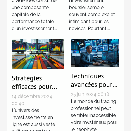
via les
dividendes constitue
boursier
l'investissement
une composante
boursier semble
dividendes
capitale de la
souvent complexe et
performance totale
intimidant pour les
d'un investissement...
novices. Pourtant,...
Techniques
Stratégies
avancées pour
efficaces pour
devenir un
optimiser votre
25 juin 2024 06:18
14 décembre 2024
trader
Le monde du trading
portefeuille
00:40
professionnel
professionnel peut
d'investissements
L'univers des
sembler inaccessible,
investissements en
en ligne
voire mystérieux pour
ligne est aussi vaste
le néophyte.