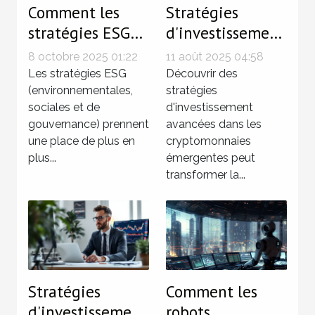
Comment les
Stratégies
stratégies ESG
d'investissement
influencent-elles
avancées pour
8 octobre 2025 01:22
11 août 2025 04:58
la performance
maximiser le
Les stratégies ESG
Découvrir des
des entreprises ?
(environnementales,
rendement des
stratégies
sociales et de
d'investissement
cryptomonnaies
gouvernance) prennent
avancées dans les
émergentes
une place de plus en
cryptomonnaies
plus...
émergentes peut
transformer la...
Stratégies
Comment les
d'investissement
robots