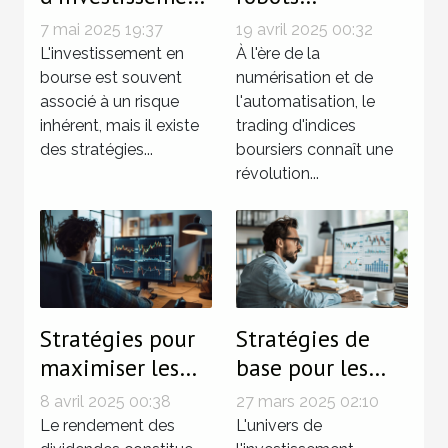
à faible risque
automatiques
7 mai 2025 19:37
19 avril 2025 00:32
pour diversifier
transforment-ils
L'investissement en
À l'ère de la
votre
bourse est souvent
le trading
numérisation et de
associé à un risque
l'automatisation, le
portefeuille
d'indices
inhérent, mais il existe
trading d'indices
boursier
boursiers ?
des stratégies...
boursiers connaît une
révolution...
Stratégies pour
Stratégies de
maximiser les
base pour les
retours sur
débutants en
8 avril 2025 00:38
27 mars 2025 02:10
investissement
investissement
Le rendement des
L'univers de