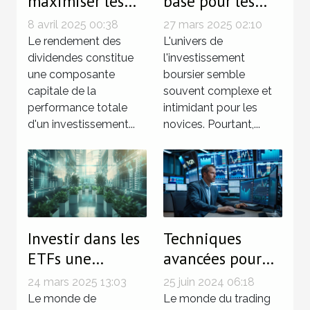
maximiser les
base pour les
retours sur
débutants en
8 avril 2025 00:38
27 mars 2025 02:10
investissement
investissement
Le rendement des
L'univers de
via les
dividendes constitue
boursier
l'investissement
une composante
boursier semble
dividendes
capitale de la
souvent complexe et
performance totale
intimidant pour les
d'un investissement...
novices. Pourtant,...
Investir dans les
Techniques
ETFs une
avancées pour
approche
devenir un
24 mars 2025 13:03
25 juin 2024 06:18
diversifiée pour
trader
Le monde de
Le monde du trading