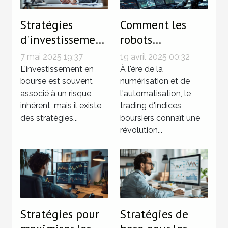
Stratégies
Comment les
d'investissement
robots
à faible risque
automatiques
7 mai 2025 19:37
19 avril 2025 00:32
pour diversifier
transforment-ils
L'investissement en
À l'ère de la
votre
bourse est souvent
le trading
numérisation et de
associé à un risque
l'automatisation, le
portefeuille
d'indices
inhérent, mais il existe
trading d'indices
boursier
boursiers ?
des stratégies...
boursiers connaît une
révolution...
Stratégies pour
Stratégies de