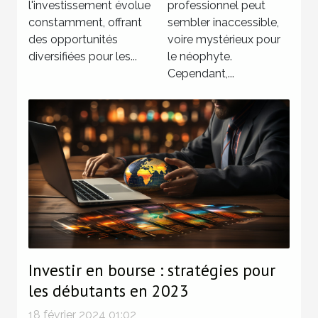
le portefeuille
l'investissement évolue
professionnel
professionnel peut
constamment, offrant
sembler inaccessible,
moderne
des opportunités
voire mystérieux pour
diversifiées pour les...
le néophyte.
Cependant,...
Investir en bourse : stratégies pour
les débutants en 2023
18 février 2024 01:02