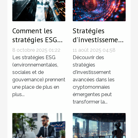
Comment les
Stratégies
stratégies ESG
d'investissement
influencent-elles
avancées pour
8 octobre 2025 01:22
11 août 2025 04:58
la performance
maximiser le
Les stratégies ESG
Découvrir des
des entreprises ?
(environnementales,
rendement des
stratégies
sociales et de
d'investissement
cryptomonnaies
gouvernance) prennent
avancées dans les
émergentes
une place de plus en
cryptomonnaies
plus...
émergentes peut
transformer la...