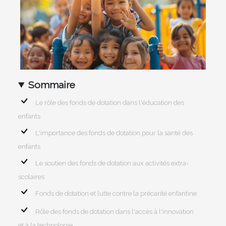
Sommaire
Le rôle des fonds de dotation dans l'éducation des
enfants
L'importance des fonds de dotation pour la santé des
enfants
Le soutien des fonds de dotation aux activités extra-
scolaires
Fonds de dotation et lutte contre la précarité enfantine
Rôle des fonds de dotation dans l'accès à l'innovation
et à la technologie