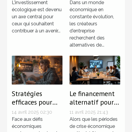
options de
d'entreprise
L'investissement
Dans un monde
finance verte
écologique est devenu
alternatives et
économique en
un axe central pour
constante évolution,
stratégies de
ceux qui souhaitent
les créateurs
financement
contribuer à un avenir...
d'entreprise
participatif
recherchent des
alternatives de...
Stratégies
Le financement
efficaces pour
alternatif pour
gérer
les PME en
14 avril 2025 02:30
11 avril 2025 21:43
simultanément
période de crise
Face aux défis
Alors que les périodes
chômage et
économiques
économique
de crise économique