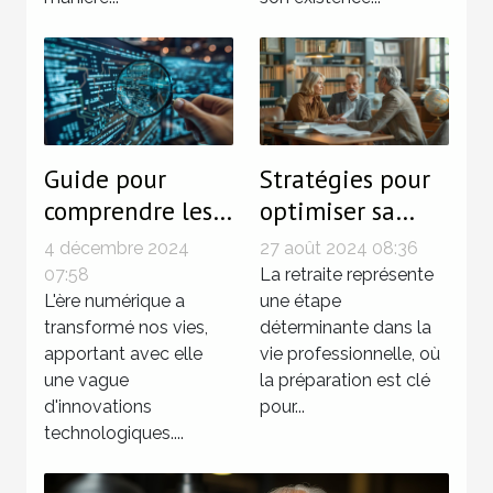
Guide pour
Stratégies pour
comprendre les
optimiser sa
enjeux de la
pension de
4 décembre 2024
27 août 2024 08:36
cyberassurance
retraite avec la
07:58
La retraite représente
en France
L'ère numérique a
surcote
une étape
transformé nos vies,
déterminante dans la
apportant avec elle
vie professionnelle, où
une vague
la préparation est clé
d'innovations
pour...
technologiques....