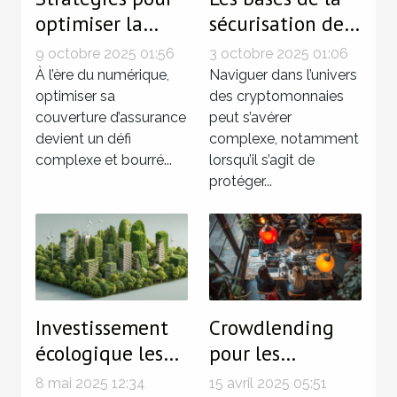
optimiser la
sécurisation de
couverture
vos
9 octobre 2025 01:56
3 octobre 2025 01:06
d'assurance dans
investissements
À l’ère du numérique,
Naviguer dans l’univers
un monde
optimiser sa
en
des cryptomonnaies
couverture d’assurance
peut s’avérer
numérique
cryptomonnaies
devient un défi
complexe, notamment
complexe et bourré...
lorsqu’il s’agit de
protéger...
Investissement
Crowdlending
écologique les
pour les
meilleures
créateurs
8 mai 2025 12:34
15 avril 2025 05:51