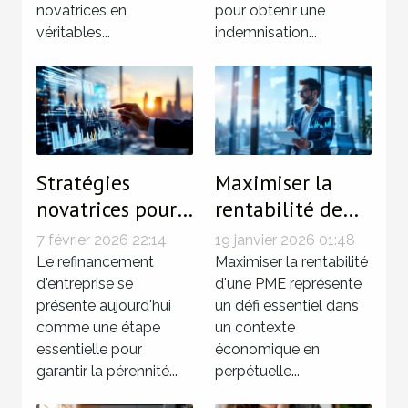
novatrices en
pour obtenir une
véritables...
indemnisation...
Stratégies
Maximiser la
novatrices pour
rentabilité de
un
votre PME avec
7 février 2026 22:14
19 janvier 2026 01:48
refinancement
des stratégies
Le refinancement
Maximiser la rentabilité
d'entreprise
d'entreprise se
innovantes
d'une PME représente
présente aujourd'hui
un défi essentiel dans
efficace
comme une étape
un contexte
essentielle pour
économique en
garantir la pérennité...
perpétuelle...