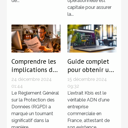
de...
opérationnelle est
capitale pour assurer
la...
Comprendre les
Guide complet
implications du
pour obtenir un
RGPD pour les
extrait Kbis en
24 décembre 2024
15 décembre 2024
petites
ligne facilement
01:44
09:32
entreprises
Le Règlement Général
L'extrait Kbis est le
sur la Protection des
véritable ADN d'une
Données (RGPD) a
entreprise
marqué un tournant
commerciale en
significatif dans la
France, attestant de
manière...
son existence...