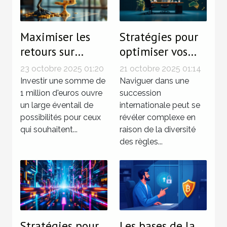
Maximiser les
Stratégies pour
retours sur
optimiser vos
investissement
droits dans une
23 octobre 2025 01:20
21 octobre 2025 01:14
pour un capital
succession
Investir une somme de
Naviguer dans une
de 1 million
1 million d'euros ouvre
internationale
succession
un large éventail de
internationale peut se
d'euros
possibilités pour ceux
révéler complexe en
qui souhaitent...
raison de la diversité
des règles...
Stratégies pour
Les bases de la