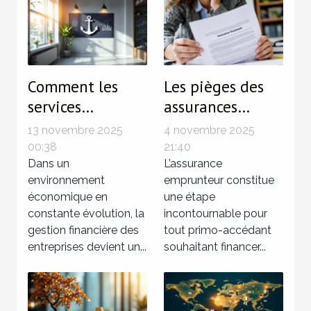
Comment les
Les pièges des
services
assurances
fiduciaires
emprunteur pour
13 novembre 2025
4 novembre 2025
renforcent-ils la
les primo-
00:38
21:40
santé financière
Dans un
accédants
L’assurance
environnement
emprunteur constitue
des entreprises ?
économique en
une étape
constante évolution, la
incontournable pour
gestion financière des
tout primo-accédant
entreprises devient un...
souhaitant financer...