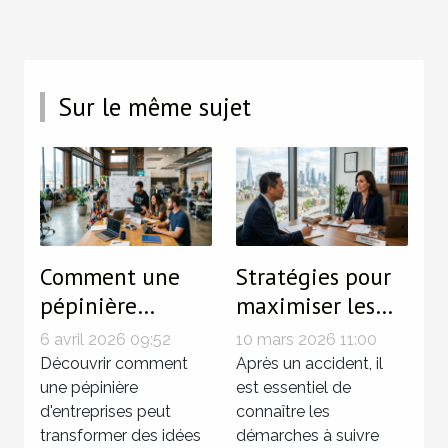
Sur le même sujet
Comment une
Stratégies pour
pépinière
maximiser les
d'entreprises
indemnisations
6 avril 2026 09:52
10 mars 2026 11:00
stimule-t-elle
après un
Découvrir comment
Après un accident, il
l'innovation et
une pépinière
accident
est essentiel de
d'entreprises peut
connaître les
la croissance ?
transformer des idées
démarches à suivre