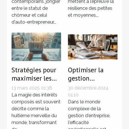
contemporains, jongler
mettent à l’épreuve la
activité d'auto-
entre le statut de
résilience des petites
entrepreneur
chômeur et celui
et moyennes...
d'auto-entrepreneur...
Stratégies pour
Optimiser la
maximiser les
gestion
rendements avec
d'entreprise avec
13 mars 2025 01:38
30 décembre 2024
les intérêts
des services de
La magie des intérêts
01:10
composés
composés est souvent
secrétariat
Dans le monde
décrite comme la
complexe de la
juridique
huitième merveille du
gestion d'entreprise,
efficaces
monde, transformant
l'efficacité