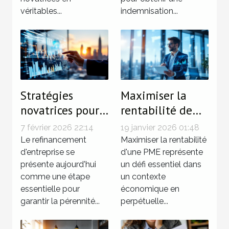
véritables...
indemnisation...
Stratégies
Maximiser la
novatrices pour
rentabilité de
un
votre PME avec
7 février 2026 22:14
19 janvier 2026 01:48
refinancement
des stratégies
Le refinancement
Maximiser la rentabilité
d'entreprise
d'entreprise se
innovantes
d'une PME représente
présente aujourd'hui
un défi essentiel dans
efficace
comme une étape
un contexte
essentielle pour
économique en
garantir la pérennité...
perpétuelle...