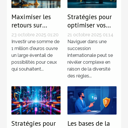
Maximiser les
Stratégies pour
retours sur
optimiser vos
investissement
droits dans une
23 octobre 2025 01:20
21 octobre 2025 01:14
pour un capital
succession
Investir une somme de
Naviguer dans une
de 1 million
1 million d'euros ouvre
internationale
succession
un large éventail de
internationale peut se
d'euros
possibilités pour ceux
révéler complexe en
qui souhaitent...
raison de la diversité
des règles...
Stratégies pour
Les bases de la