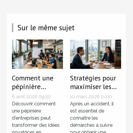
Sur le même sujet
Comment une
Stratégies pour
pépinière
maximiser les
d'entreprises
indemnisations
6 avril 2026 09:52
10 mars 2026 11:00
stimule-t-elle
après un
Découvrir comment
Après un accident, il
l'innovation et
une pépinière
accident
est essentiel de
d'entreprises peut
connaître les
la croissance ?
transformer des idées
démarches à suivre
novatrices en
pour obtenir une