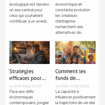
finance verte
écologique est devenu
alternatives et
économique en
un axe central pour
constante évolution,
stratégies de
ceux qui souhaitent
les créateurs
financement
contribuer à un avenir...
d'entreprise
participatif
recherchent des
alternatives de...
Stratégies
Comment les
efficaces pour
fonds de
gérer
dotation
14 avril 2025 02:30
24 mars 2025 20:14
simultanément
peuvent
Face aux défis
La capacité à
chômage et
économiques
transformer la
influencer positivement
contemporains, jongler
la trajectoire de vie des