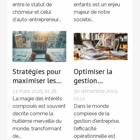
activité d'auto-
vie des enfants
entre le statut de
enfants est un enjeu
entrepreneur
chômeur et celui
majeur de notre
d'auto-entrepreneur...
société...
Stratégies pour
Optimiser la
maximiser les
gestion
rendements avec
d'entreprise avec
13 mars 2025 01:38
30 décembre 2024
les intérêts
des services de
La magie des intérêts
01:10
composés
composés est souvent
secrétariat
Dans le monde
décrite comme la
complexe de la
juridique
huitième merveille du
gestion d'entreprise,
efficaces
monde, transformant
l'efficacité
de...
opérationnelle est