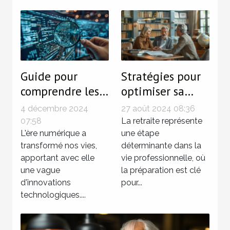
Guide pour
Stratégies pour
comprendre les
optimiser sa
enjeux de la
pension de
4 décembre 2024
27 août 2024 08:36
cyberassurance
retraite avec la
07:58
La retraite représente
en France
L'ère numérique a
surcote
une étape
transformé nos vies,
déterminante dans la
apportant avec elle
vie professionnelle, où
une vague
la préparation est clé
d'innovations
pour...
technologiques....