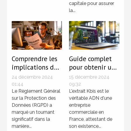
capitale pour assurer
la...
Comprendre les
Guide complet
implications du
pour obtenir un
RGPD pour les
extrait Kbis en
24 décembre 2024
15 décembre 2024
petites
ligne facilement
01:44
09:32
entreprises
Le Règlement Général
L'extrait Kbis est le
sur la Protection des
véritable ADN d'une
Données (RGPD) a
entreprise
marqué un tournant
commerciale en
significatif dans la
France, attestant de
manière...
son existence...