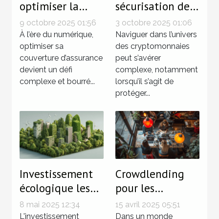
optimiser la
sécurisation de
couverture
vos
9 octobre 2025 01:56
3 octobre 2025 01:06
d'assurance dans
investissements
À l’ère du numérique,
Naviguer dans l’univers
un monde
optimiser sa
en
des cryptomonnaies
couverture d’assurance
peut s’avérer
numérique
cryptomonnaies
devient un défi
complexe, notamment
complexe et bourré...
lorsqu’il s’agit de
protéger...
Investissement
Crowdlending
écologique les
pour les
meilleures
créateurs
8 mai 2025 12:34
15 avril 2025 05:51
options de
d'entreprise
L'investissement
Dans un monde