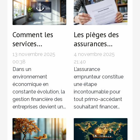
Comment les
Les pièges des
services
assurances
fiduciaires
emprunteur pour
13 novembre 2025
4 novembre 2025
renforcent-ils la
les primo-
00:38
21:40
santé financière
Dans un
accédants
L’assurance
environnement
emprunteur constitue
des entreprises ?
économique en
une étape
constante évolution, la
incontournable pour
gestion financière des
tout primo-accédant
entreprises devient un...
souhaitant financer...