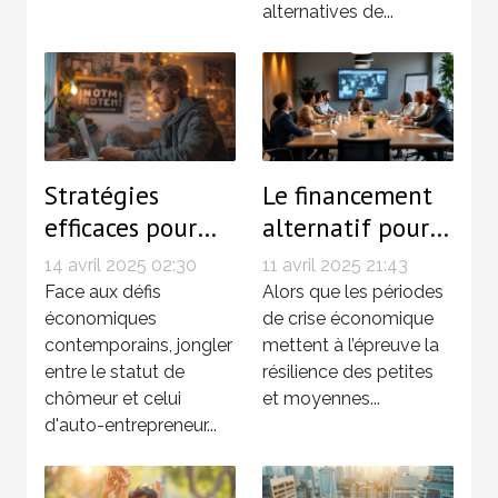
alternatives de...
Stratégies
Le financement
efficaces pour
alternatif pour
gérer
les PME en
14 avril 2025 02:30
11 avril 2025 21:43
simultanément
période de crise
Face aux défis
Alors que les périodes
chômage et
économiques
économique
de crise économique
contemporains, jongler
mettent à l’épreuve la
activité d'auto-
entre le statut de
résilience des petites
entrepreneur
chômeur et celui
et moyennes...
d'auto-entrepreneur...