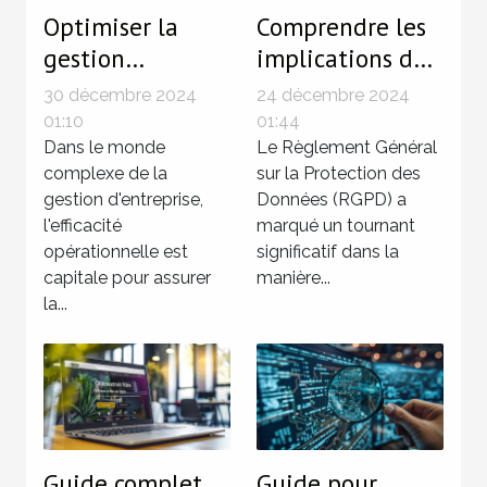
Optimiser la
Comprendre les
gestion
implications du
d'entreprise avec
RGPD pour les
30 décembre 2024
24 décembre 2024
des services de
petites
01:10
01:44
secrétariat
Dans le monde
entreprises
Le Règlement Général
complexe de la
sur la Protection des
juridique
gestion d'entreprise,
Données (RGPD) a
efficaces
l'efficacité
marqué un tournant
opérationnelle est
significatif dans la
capitale pour assurer
manière...
la...
Guide complet
Guide pour