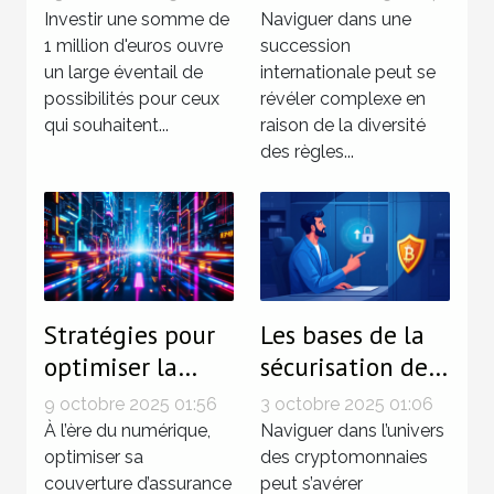
pour un capital
succession
Investir une somme de
Naviguer dans une
de 1 million
1 million d'euros ouvre
internationale
succession
un large éventail de
internationale peut se
d'euros
possibilités pour ceux
révéler complexe en
qui souhaitent...
raison de la diversité
des règles...
Stratégies pour
Les bases de la
optimiser la
sécurisation de
couverture
vos
9 octobre 2025 01:56
3 octobre 2025 01:06
d'assurance dans
investissements
À l’ère du numérique,
Naviguer dans l’univers
un monde
optimiser sa
en
des cryptomonnaies
couverture d’assurance
peut s’avérer