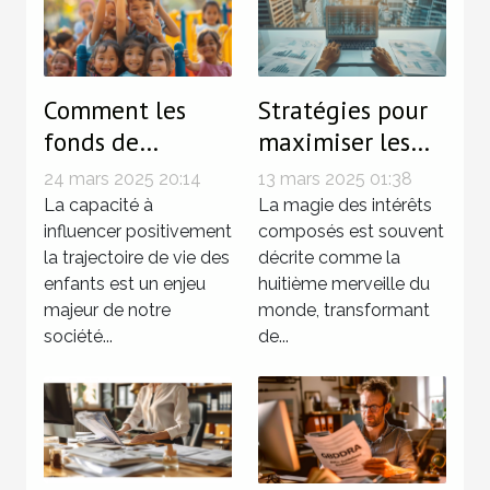
Comment les
Stratégies pour
fonds de
maximiser les
dotation
rendements avec
24 mars 2025 20:14
13 mars 2025 01:38
peuvent
les intérêts
La capacité à
La magie des intérêts
transformer la
influencer positivement
composés
composés est souvent
la trajectoire de vie des
décrite comme la
vie des enfants
enfants est un enjeu
huitième merveille du
majeur de notre
monde, transformant
société...
de...