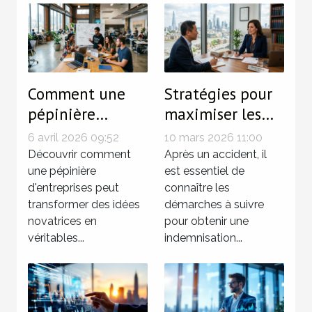
Comment une
Stratégies pour
pépinière
maximiser les
d'entreprises
indemnisations
6 avril 2026 09:52
10 mars 2026 11:00
stimule-t-elle
après un
Découvrir comment
Après un accident, il
l'innovation et
une pépinière
accident
est essentiel de
d'entreprises peut
connaître les
la croissance ?
transformer des idées
démarches à suivre
novatrices en
pour obtenir une
véritables...
indemnisation...