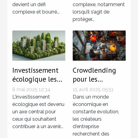
numérique
cryptomonnaies
devient un défi
complexe, notamment
complexe et bourré...
lorsqu’il s’agit de
protéger...
Investissement
Crowdlending
écologique les
pour les
meilleures
créateurs
8 mai 2025 12:34
15 avril 2025 05:51
options de
d'entreprise
L'investissement
Dans un monde
finance verte
écologique est devenu
alternatives et
économique en
un axe central pour
constante évolution,
stratégies de
ceux qui souhaitent
les créateurs
financement
contribuer à un avenir...
d'entreprise
participatif
recherchent des