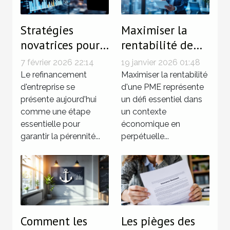
Stratégies
Maximiser la
novatrices pour
rentabilité de
un
votre PME avec
7 février 2026 22:14
19 janvier 2026 01:48
refinancement
des stratégies
Le refinancement
Maximiser la rentabilité
d'entreprise
d'entreprise se
innovantes
d'une PME représente
présente aujourd'hui
un défi essentiel dans
efficace
comme une étape
un contexte
essentielle pour
économique en
garantir la pérennité...
perpétuelle...
Comment les
Les pièges des