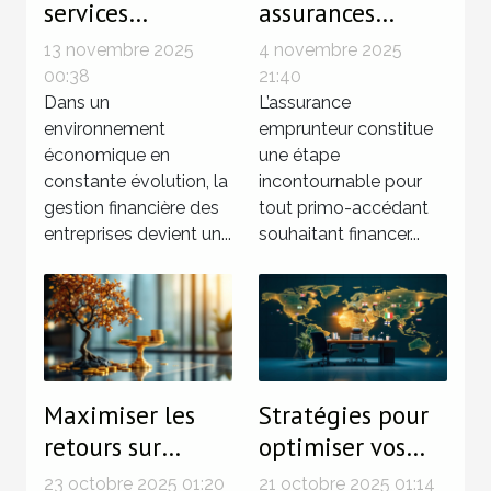
services
assurances
fiduciaires
emprunteur pour
13 novembre 2025
4 novembre 2025
renforcent-ils la
les primo-
00:38
21:40
santé financière
Dans un
accédants
L’assurance
environnement
emprunteur constitue
des entreprises ?
économique en
une étape
constante évolution, la
incontournable pour
gestion financière des
tout primo-accédant
entreprises devient un...
souhaitant financer...
Maximiser les
Stratégies pour
retours sur
optimiser vos
investissement
droits dans une
23 octobre 2025 01:20
21 octobre 2025 01:14