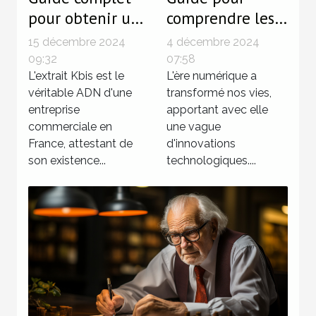
pour obtenir un
comprendre les
extrait Kbis en
enjeux de la
15 décembre 2024
4 décembre 2024
ligne facilement
cyberassurance
09:32
07:58
L'extrait Kbis est le
en France
L'ère numérique a
véritable ADN d'une
transformé nos vies,
entreprise
apportant avec elle
commerciale en
une vague
France, attestant de
d'innovations
son existence...
technologiques....