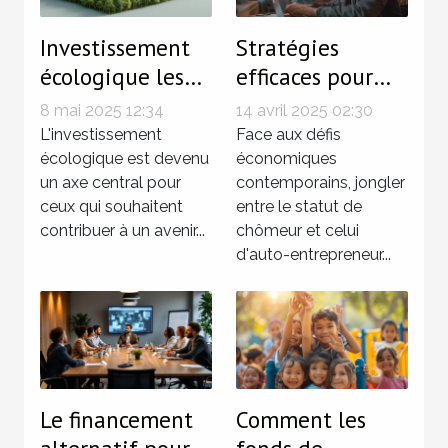
Investissement
Stratégies
écologique les
efficaces pour
meilleures
gérer
8 mai 2025 12:34
14 avril 2025 02:30
options de
simultanément
L'investissement
Face aux défis
finance verte
écologique est devenu
chômage et
économiques
un axe central pour
contemporains, jongler
activité d'auto-
ceux qui souhaitent
entre le statut de
entrepreneur
contribuer à un avenir...
chômeur et celui
d'auto-entrepreneur...
Le financement
Comment les