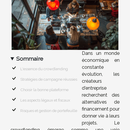
Dans un monde
Sommaire
économique en
constante
L'essence du crowdlending
évolution, les
Stratégies de campagne réussies
créateurs
d'entreprise
Choisir la bonne plateforme
recherchent des
Les aspects légaux et fiscaux
alternatives de
financement pour
Risques et gestion de portefeuille
donner vie à leurs
projets. Le
crowdlending émerge comme une voie