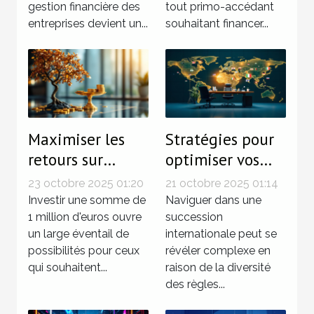
gestion financière des
tout primo-accédant
entreprises devient un...
souhaitant financer...
Maximiser les
Stratégies pour
retours sur
optimiser vos
investissement
droits dans une
23 octobre 2025 01:20
21 octobre 2025 01:14
pour un capital
succession
Investir une somme de
Naviguer dans une
de 1 million
1 million d'euros ouvre
internationale
succession
un large éventail de
internationale peut se
d'euros
possibilités pour ceux
révéler complexe en
qui souhaitent...
raison de la diversité
des règles...