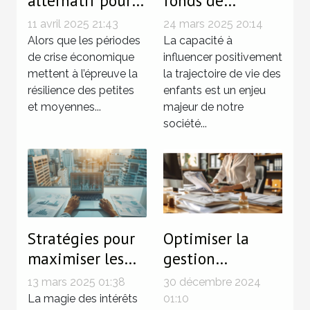
alternatif pour
fonds de
les PME en
dotation
11 avril 2025 21:43
24 mars 2025 20:14
période de crise
peuvent
Alors que les périodes
La capacité à
économique
de crise économique
transformer la
influencer positivement
mettent à l’épreuve la
la trajectoire de vie des
vie des enfants
résilience des petites
enfants est un enjeu
et moyennes...
majeur de notre
société...
Stratégies pour
Optimiser la
maximiser les
gestion
rendements avec
d'entreprise avec
13 mars 2025 01:38
30 décembre 2024
les intérêts
des services de
La magie des intérêts
01:10