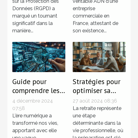
sur la Protection des
véritable ADN d'une
Données (RGPD) a
entreprise
marqué un tournant
commerciale en
significatif dans la
France, attestant de
manière...
son existence...
Guide pour
Stratégies pour
comprendre les
optimiser sa
enjeux de la
pension de
4 décembre 2024
27 août 2024 08:36
cyberassurance
retraite avec la
07:58
La retraite représente
en France
L'ère numérique a
surcote
une étape
transformé nos vies,
déterminante dans la
apportant avec elle
vie professionnelle, où
une vague
la préparation est clé