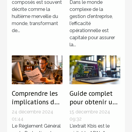
composés
composés est souvent
secrétariat
Dans le monde
décrite comme la
complexe de la
juridique
huitième merveille du
gestion d'entreprise,
efficaces
monde, transformant
l'efficacité
de...
opérationnelle est
capitale pour assurer
la...
Comprendre les
Guide complet
implications du
pour obtenir un
RGPD pour les
extrait Kbis en
24 décembre 2024
15 décembre 2024
petites
ligne facilement
01:44
09:32
entreprises
Le Règlement Général
L'extrait Kbis est le