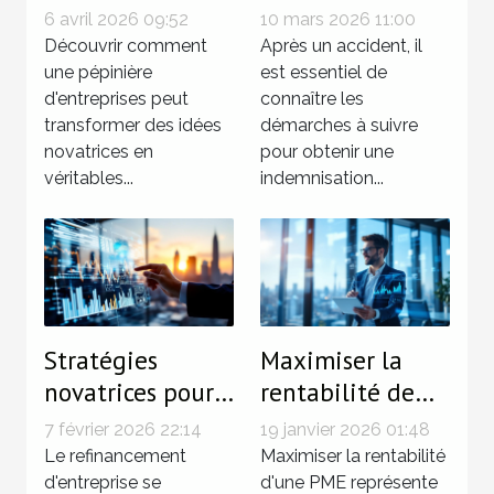
d'entreprises
indemnisations
6 avril 2026 09:52
10 mars 2026 11:00
stimule-t-elle
après un
Découvrir comment
Après un accident, il
l'innovation et
une pépinière
accident
est essentiel de
d'entreprises peut
connaître les
la croissance ?
transformer des idées
démarches à suivre
novatrices en
pour obtenir une
véritables...
indemnisation...
Stratégies
Maximiser la
novatrices pour
rentabilité de
un
votre PME avec
7 février 2026 22:14
19 janvier 2026 01:48
refinancement
des stratégies
Le refinancement
Maximiser la rentabilité
d'entreprise
d'entreprise se
innovantes
d'une PME représente