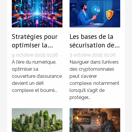
Stratégies pour
Les bases de la
optimiser la
sécurisation de
couverture
vos
9 octobre 2025 01:56
3 octobre 2025 01:06
d'assurance dans
investissements
À l’ère du numérique,
Naviguer dans l’univers
un monde
optimiser sa
en
des cryptomonnaies
couverture d’assurance
peut s’avérer
numérique
cryptomonnaies
devient un défi
complexe, notamment
complexe et bourré...
lorsqu’il s’agit de
protéger...