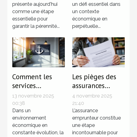
présente aujourd'hui
un défi essentiel dans
efficace
comme une étape
un contexte
essentielle pour
économique en
garantir la pérennité...
perpétuelle...
Comment les
Les pièges des
services
assurances
fiduciaires
emprunteur pour
13 novembre 2025
4 novembre 2025
renforcent-ils la
les primo-
00:38
21:40
santé financière
Dans un
accédants
L’assurance
environnement
emprunteur constitue
des entreprises ?
économique en
une étape
constante évolution, la
incontournable pour