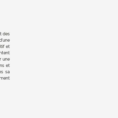
t des
d'une
tif et
ntent
er une
ns et
ns sa
ement