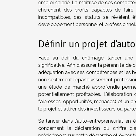
emploi salarié. La maîtrise de ces compét
cherchent des profils capables de faire p
incompatibles, ces statuts se révèlent êt
développement personnel et professionnel.
Définir un projet d'aut
Face au défi du chômage, lancer une a
significative. Afin d'assurer la pérennité de 
adéquation avec ses compétences et les be
non seulement l'épanouissement professionne
une étude de marché approfondie permet de
potentiellement profitables. L'élaboration
faiblesses, opportunités, menaces) et un pré
le projet et attirer des investisseurs ou part
Se lancer dans l'auto-entrepreneuriat en
concernant la déclaration du chiffre d'a
précisément sur cette démarche et éviter tou