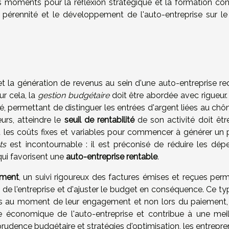
des moments pour la réflexion stratégique et la formation con
 pérennité et le développement de l'auto-entreprise sur le
 la génération de revenus au sein d'une auto-entreprise req
r cela, la
gestion budgétaire
doit être abordée avec rigueur. 
llé, permettant de distinguer les entrées d'argent liées au c
eurs, atteindre le
seuil de rentabilité
de son activité doit êtr
ent les coûts fixes et variables pour commencer à générer un p
ts
est incontournable : il est préconisé de réduire les dép
qui favorisent une
auto-entreprise rentable
.
ement
, un suivi rigoureux des factures émises et reçues perm
 de l'entreprise et d'ajuster le budget en conséquence. Ce ty
ions au moment de leur engagement et non lors du paiement, 
e économique de l'auto-entreprise et contribue à une meil
 prudence budgétaire et stratégies d'optimisation, les entrepr