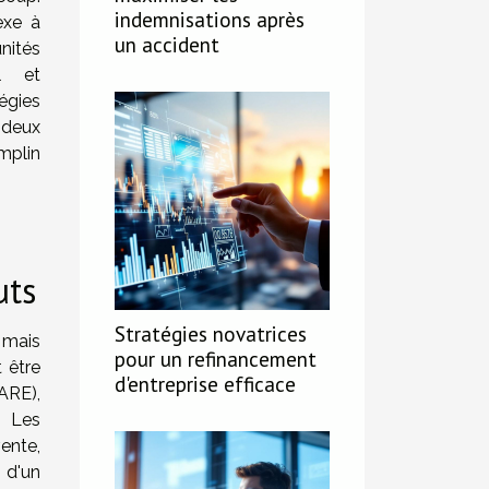
indemnisations après
exe à
un accident
nités
l et
égies
 deux
mplin
uts
Stratégies novatrices
 mais
pour un refinancement
 être
d'entreprise efficace
ARE),
. Les
ente,
 d'un