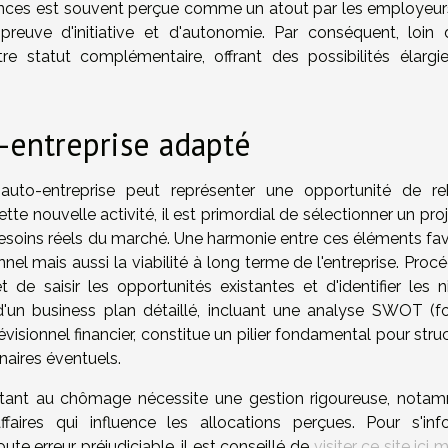
ences est souvent perçue comme un atout par les employeurs
reuve d'initiative et d'autonomie. Par conséquent, loin d
re statut complémentaire, offrant des possibilités élargi
o-entreprise adapté
uto-entreprise peut représenter une opportunité de r
cette nouvelle activité, il est primordial de sélectionner un pro
soins réels du marché. Une harmonie entre ces éléments fav
l mais aussi la viabilité à long terme de l'entreprise. Procé
 saisir les opportunités existantes et d'identifier les n
 d'un business plan détaillé, incluant une analyse SWOT (fo
visionnel financier, constitue un pilier fondamental pour stru
enaires éventuels.
 étant au chômage nécessite une gestion rigoureuse, nota
ffaires qui influence les allocations perçues. Pour s'inf
te erreur préjudiciable, il est conseillé de
visiter ce site ici