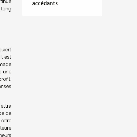
tinue
accédants
 long
uiert
Il est
hômage
e une
rofit.
enses
ettra
pe de
offre
leure
eneurs