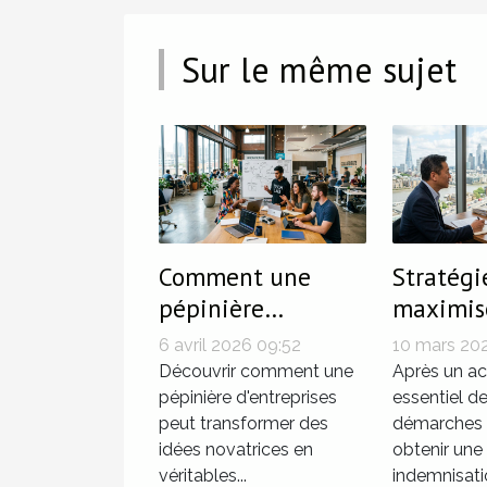
Sur le même sujet
Comment une
Stratégi
pépinière
maximise
d'entreprises
indemni
6 avril 2026 09:52
10 mars 202
stimule-t-elle
après un
Découvrir comment une
Après un acc
l'innovation et la
pépinière d'entreprises
essentiel de
peut transformer des
démarches à
croissance ?
idées novatrices en
obtenir une
véritables...
indemnisatio