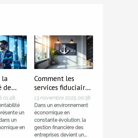
 la
Comment les
é de
services fiduciaires
 avec
renforcent-ils la
6 01:48
13 novembre 2025 00:38
gies
santé financière
entabilité
Dans un environnement
s
résente un
des entreprises ?
économique en
 dans un
constante évolution, la
nomique en
gestion financière des
entreprises devient un...