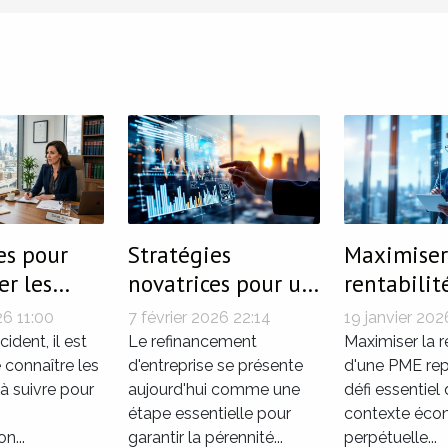
es pour
Stratégies
Maximiser
r les
novatrices pour un
rentabilit
sations
refinancement
votre PME
6 11:00
7 février 2026 22:14
19 janvier 202
 accident
d'entreprise
des straté
ident, il est
Le refinancement
Maximiser la r
 connaître les
efficace
d'entreprise se présente
innovante
d'une PME rep
 suivre pour
aujourd'hui comme une
défi essentiel
étape essentielle pour
contexte éco
n...
garantir la pérennité...
perpétuelle...