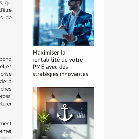
, qui
'être
es de
Maximiser la
rentabilité de votre
ebond
PME avec des
jet en
stratégies innovantes
orise
der à
iches
rces,
cturer
mment
ormer
 même
,