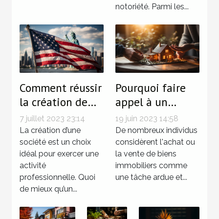
notoriété. Parmi les...
Comment réussir
Pourquoi faire
la création de
appel à un
votre entreprise
courtisan en
7 juillet 2023 23:14
19 juin 2023 14:58
offshore aux
immobilier ?
La création d’une
De nombreux individus
États-Unis ?
société est un choix
considèrent l'achat ou
idéal pour exercer une
la vente de biens
activité
immobiliers comme
professionnelle. Quoi
une tâche ardue et...
de mieux qu’un...