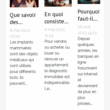
Pourquoi
En quoi
Que savoir
faut-il
consiste
des
opter
26 avril
un
implants
6 mai 2023
8 mai 2023
pour une
2023 19:22
diagnostic
mammaires
21:54
02:20
banque
Depuis
immobilier
Pour vendre,
avant la
Les implants
quelques
en ligne
ou acheter, ou
mammaires
?
pose ?
années, les
?
louer ou
sont des objets
banques en
rénover un
médicaux qui
ligne
appartement,
sont utilisés
foisonnent
le diagnostic
pour différents
sur internet
immobilier est
buts. Ils
et
indispensable.
peuvent...
deviennent
Le...
de plus en
plus
prisées...