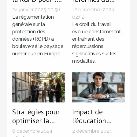
startups en
droit du travail
24 janvier 2025 00:56
12 décembre 2024
France
sur les contrats à
La réglementation
02:52
générale sur la
durée
Le droit du travail
protection des
évolue constamment,
déterminée
données (RGPD) a
entraînant des
bouleversé le paysage
répercussions
numérique en Europe...
significatives sur les
modalités...
Stratégies pour
Impact de
optimiser la
l'éducation
gestion de crise
financière sur la
8 décembre 2024
2 décembre 2024