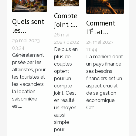
Compte
Quels sont
Comment
joint :
les
l’État
ce qu’il
26 mai
principaux
finance-t-il
29 mai 2023
faut
25 mai 2023
2023 02:02
avantages
03:34
son besoin
11:44
savoir
De plus en
de la
Généralement
de
La manière dont
plus de
prisée par les
location
un pays finance
couples
financement
affairistes, pour
ses besoins
optent
saisonnière
?
les touristes et
financiers est un
pour un
pour les
les vacanciers,
aspect crucial
compte
locataires ?
la location
de sa gestion
joint. C’est
saisonnière
économique.
en réalité
est...
Cet...
un moyen
aussi
simple
pour