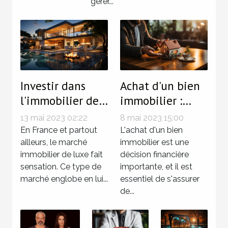
gérer...
Investir dans
Achat d'un bien
l'immobilier de
immobilier :
luxe : 4 raisons
Comment savoir
13 mai 2023 02:22
8 mai 2023 15:00
valables d’opter
qu'on fait une
En France et partout
L'achat d'un bien
pour cet
ailleurs, le marché
bonne affaire ?
immobilier est une
immobilier de luxe fait
décision financière
investissement
sensation. Ce type de
importante, et il est
marché englobe en lui...
essentiel de s'assurer
de...