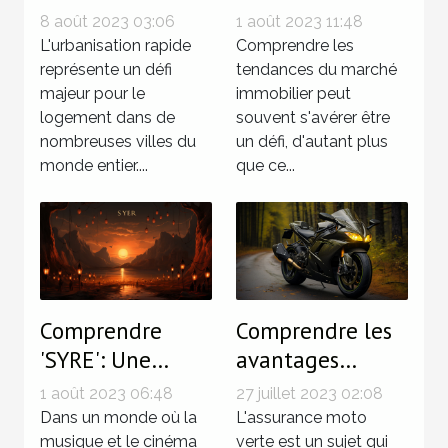
rapide pour le
marché
8 août 2023 03:06
1 août 2023 11:48
logement
immobilier en
L'urbanisation rapide
Comprendre les
représente un défi
2022
tendances du marché
majeur pour le
immobilier peut
logement dans de
souvent s'avérer être
nombreuses villes du
un défi, d'autant plus
monde entier....
que ce...
Comprendre
Comprendre les
'SYRE': Une
avantages
exploration de
économiques de
1 août 2023 06:48
27 juillet 2023 02:08
son impact
l'assurance moto
Dans un monde où la
L'assurance moto
culturel
musique et le cinéma
verte avec 0T0
verte est un sujet qui