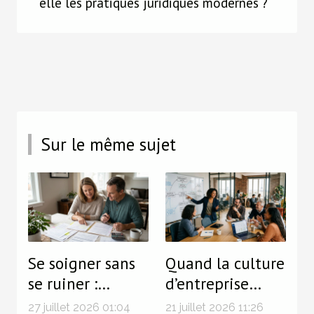
elle les pratiques juridiques modernes ?
Sur le même sujet
Se soigner sans
Quand la culture
se ruiner :
d’entreprise
stratégies
influence la
27 juillet 2026 01:04
21 juillet 2026 11:26