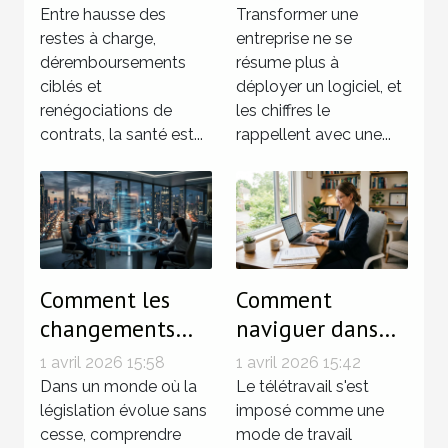
d’initiés pour
réussite d’un
Entre hausse des
Transformer une
optimiser ses
restes à charge,
plan de
entreprise ne se
déremboursements
résume plus à
garanties santé
transformation
ciblés et
déployer un logiciel, et
digitale
renégociations de
les chiffres le
contrats, la santé est...
rappellent avec une...
Comment les
Comment
changements
naviguer dans
juridiques
les défis
1 avril 2026 15:58
1 avril 2026 15:42
influencent-ils
juridiques du
Dans un monde où la
Le télétravail s'est
les entreprises
législation évolue sans
télétravail ?
imposé comme une
cesse, comprendre
mode de travail
en 2026 ?