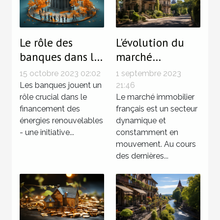
Le rôle des
L'évolution du
banques dans le
marché
financement des
immobilier en
15 octobre 2023 02:02
1 septembre 2023
énergies
France : le rôle
Les banques jouent un
21:46
renouvelables
rôle crucial dans le
de Concorde
Le marché immobilier
financement des
français est un secteur
Immobilier
énergies renouvelables
dynamique et
- une initiative...
constamment en
mouvement. Au cours
des dernières...