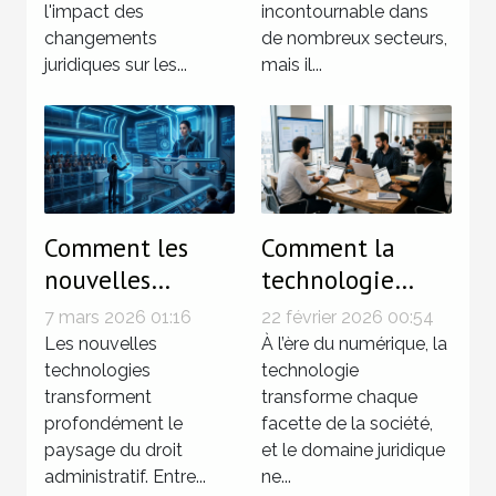
l'impact des
incontournable dans
changements
de nombreux secteurs,
juridiques sur les...
mais il...
Comment les
Comment la
nouvelles
technologie
technologies
influence-t-elle
7 mars 2026 01:16
22 février 2026 00:54
influencent-elles
les pratiques
Les nouvelles
À l’ère du numérique, la
le droit
technologies
juridiques
technologie
transforment
transforme chaque
administratif ?
modernes ?
profondément le
facette de la société,
paysage du droit
et le domaine juridique
administratif. Entre...
ne...