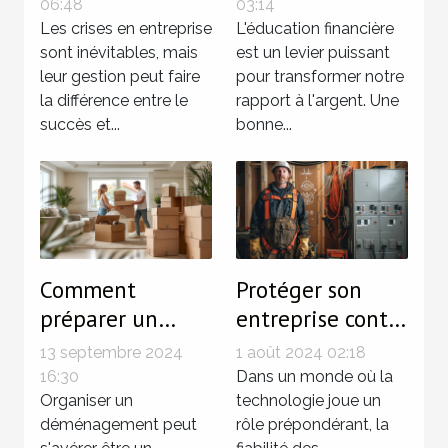
en entreprise
gestion des
06:48
03:14
Les crises en entreprise
finances
L'éducation financière
sont inévitables, mais
est un levier puissant
personnelles
leur gestion peut faire
pour transformer notre
la différence entre le
rapport à l'argent. Une
succès et...
bonne...
Comment
Protéger son
préparer un
entreprise contre
déménagement
les erreurs en
13 septembre 2024
1 août 2024 02:18
efficace et
installations
16:30
Dans un monde où la
économique
Organiser un
électriques
technologie joue un
déménagement peut
rôle prépondérant, la