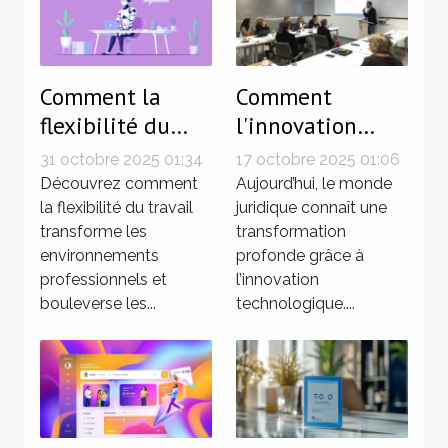
Comment la
Comment
flexibilité du
l'innovation
travail influence-
technologique
31 octobre 2025 01:34
17 octobre 2025 01:06
t-elle la
redéfinit-elle les
Découvrez comment
Aujourd’hui, le monde
productivité en
la flexibilité du travail
procédures
juridique connaît une
transforme les
transformation
entreprise ?
juridiques ?
environnements
profonde grâce à
professionnels et
l’innovation
bouleverse les...
technologique....