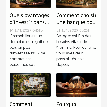
Quels avantages
Comment choisir
d’investir dans
une banque pour
l’immobilier ?
acheter un bien
19 avril 2023 04:48
14 avril 2023 06:24
immobilier sans
L’immobilier est un
Se loger est l’un des
domaine qui reçoit de
argent ?
besoins vitaux de
plus en plus
l’homme. Pour ce faire,
d’investisseurs. Si de
vous avez deux
nombreuses
possibilités, soit
personnes se...
d’opter...
Comment
Pourquoi