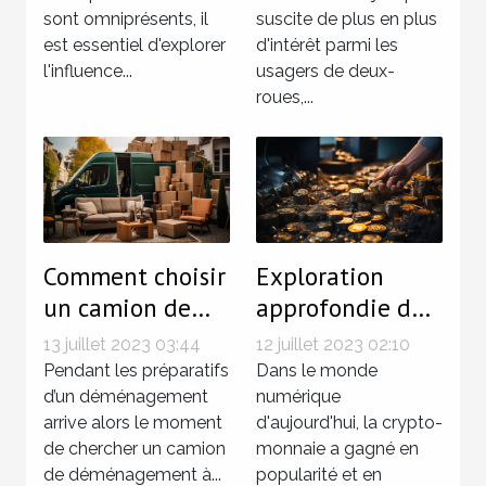
sont omniprésents, il
suscite de plus en plus
est essentiel d'explorer
d'intérêt parmi les
l'influence...
usagers de deux-
roues,...
Comment choisir
Exploration
un camion de
approfondie du
déménagement
calcul de la
13 juillet 2023 03:44
12 juillet 2023 02:10
?
rentabilité du
Pendant les préparatifs
Dans le monde
d’un déménagement
minage de
numérique
arrive alors le moment
d'aujourd'hui, la crypto-
crypto-monnaies
de chercher un camion
monnaie a gagné en
de déménagement à...
popularité et en