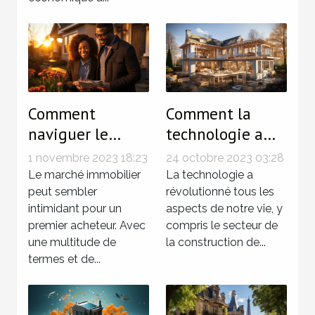
Comment
Comment la
naviguer le
technologie a
marché
changé le
1 novembre 2023 18:23
24 octobre 2023 03:28
immobilier en
secteur de la
Le marché immobilier
La technologie a
tant que premier
peut sembler
construction de
révolutionné tous les
intimidant pour un
aspects de notre vie, y
acheteur
maisons clé sur
premier acheteur. Avec
compris le secteur de
porte en
une multitude de
la construction de...
Belgique
termes et de...