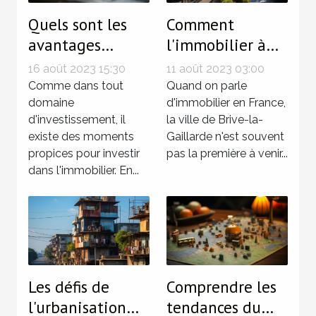
Quels sont les
Comment
avantages
l'immobilier à
d'investir dans
Brive la
16 août 2023 15:30
11 août 2023 03:00
l'immobilier ?
Gaillarde se
Comme dans tout
Quand on parle
domaine
compare-t-il au
d'immobilier en France,
d'investissement, il
la ville de Brive-la-
reste de la
existe des moments
Gaillarde n'est souvent
France?
propices pour investir
pas la première à venir...
dans l'immobilier. En...
Les défis de
Comprendre les
l'urbanisation
tendances du