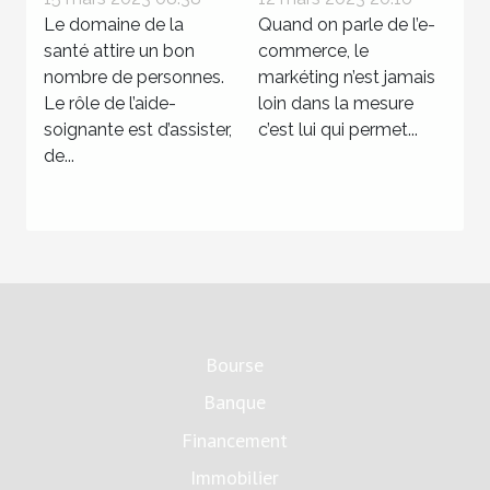
salaire d’une
e-commerce par
Le domaine de la
Quand on parle de l’e-
aide-soignante
santé attire un bon
le marketing
commerce, le
nombre de personnes.
markéting n’est jamais
Le rôle de l’aide-
loin dans la mesure
soignante est d’assister,
c’est lui qui permet...
de...
Bourse
Banque
Financement
Immobilier