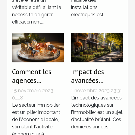
s'avérer être un
fiabilité des
véritable défi, alliant la
installations
nécessité de gérer
électriques est...
efficacement...
Comment les
Impact des
agences
avancées
immobilières
technologiques
15 novembre 2023
1 novembre 2023 23:31
impactent
sur le marché
01:18
L’impact des avancées
l'économie locale
Le secteur immobilier
immobilier de
technologiques sur
est un pilier important
l’immobilier est un sujet
Toulouse
de l'économie locale,
d’actualité brûlant. Ces
stimulant l'activité
dernières années...
économique à...