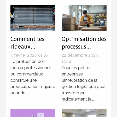
Comment les
Optimisation des
rideaux
processus
métalliques
logistiques pour
4 février 2026 01:10
22 décembre 2025
renforcent-ils la
petites
La protection des
10:14
sécurité des
locaux professionnels
entreprises
Pour les petites
ou commerciaux
entreprises,
locaux ?
constitue une
l’amélioration de la
préoccupation majeure
gestion logistique peut
pour de...
transformer
radicalement la...