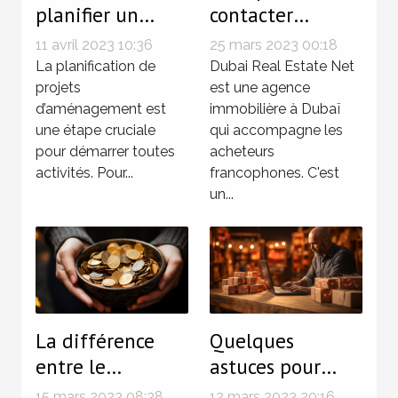
planifier un
contacter
projet
l'agence
11 avril 2023 10:36
25 mars 2023 00:18
d'aménagement
immobilière
La planification de
Dubai Real Estate Net
réussi ?
projets
Dubai Real
est une agence
d’aménagement est
immobilière à Dubaï
Estate Net ?
une étape cruciale
qui accompagne les
pour démarrer toutes
acheteurs
activités. Pour...
francophones. C'est
un...
La différence
Quelques
entre le
astuces pour
traitement et le
booster un site
15 mars 2023 08:38
12 mars 2023 20:16