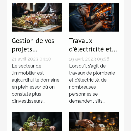
Gestion de vos
Travaux
projets
d’électricité et
immobiliers :
de plomberie :
21 avril 2023 04:10
19 avril 2023 09:56
Pourquoi confier
Pourquoi
Le secteur de
Lorsqu’il s’agit de
les opérations à
l’immobilier est
solliciter une
travaux de plomberie
aujourd’hui le domaine
et d’électricité, de
une agence
agence
en plein essor où on
nombreuses
immobilière ?
spécialisée ?
constate plus
personnes se
d’investisseurs...
demandent s’ils...