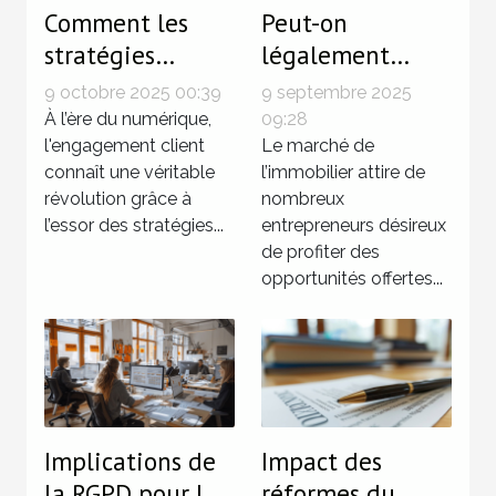
Comment les
Peut-on
stratégies
légalement
omnicanale
louer une carte
9 octobre 2025 00:39
9 septembre 2025
transforment
T sans posséder
À l’ère du numérique,
09:28
l’engagement
l'engagement client
de diplôme ?
Le marché de
connaît une véritable
l’immobilier attire de
client ?
révolution grâce à
nombreux
l’essor des stratégies...
entrepreneurs désireux
de profiter des
opportunités offertes...
Implications de
Impact des
la RGPD pour les
réformes du