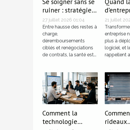
Se soigner sans se
Quand la
ruiner : stratégies
d’entrep
d’initiés pour
influenc
27 juillet 2026 01:04
21 juillet 20
optimiser ses
réussite
Entre hausse des restes à
Transforme
garanties santé
charge,
de trans
entreprise 
déremboursements
plus à dépl
digitale
ciblés et renégociations
logiciel, et l
de contrats, la santé est...
rappellent a
Comment la
Comment
technologie
rideaux
influence-t-elle les
métalli