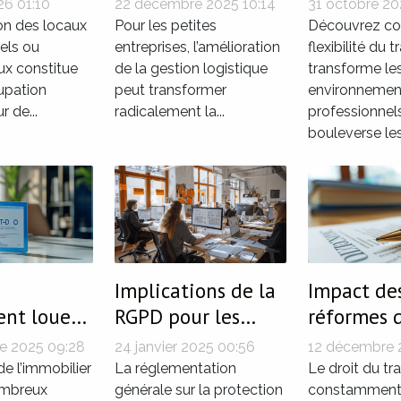
26 01:10
22 décembre 2025 10:14
31 octobre 20
t-ils la
petites entreprises
elle la
on des locaux
Pour les petites
Découvrez c
 des
els ou
entreprises, l’amélioration
productivi
flexibilité du t
x constitue
de la gestion logistique
transforme le
entreprise
upation
peut transformer
environnemen
 de...
radicalement la...
professionnel
bouleverse les.
Implications de la
Impact de
ent louer
RGPD pour les
réformes d
e T sans
startups en France
du travail 
e 2025 09:28
24 janvier 2025 00:56
12 décembre 
 de
contrats à
e l’immobilier
La réglementation
Le droit du tr
 ?
ombreux
générale sur la protection
détermin
constamment,