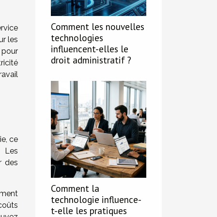
Comment les nouvelles
rvice
technologies
ur les
influencent-elles le
e pour
droit administratif ?
icité
avail
e, ce
. Les
r des
Comment la
ement
technologie influence-
 coûts
t-elle les pratiques
ouvez