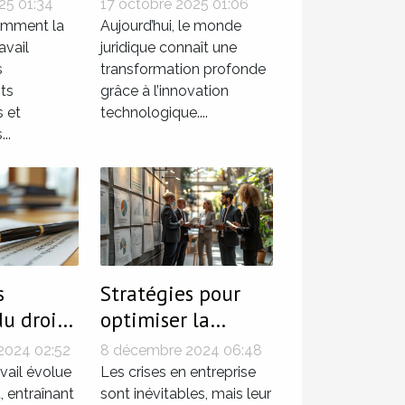
25 01:34
17 octobre 2025 01:06
redéfinit-elle les
omment la
Aujourd’hui, le monde
té en
ravail
procédures
juridique connaît une
s
transformation profonde
 ?
juridiques ?
ts
grâce à l’innovation
s et
technologique....
..
s
Stratégies pour
u droit
optimiser la
sur les
gestion de crise en
2024 02:52
8 décembre 2024 06:48
 durée
entreprise
avail évolue
Les crises en entreprise
ée
 entraînant
sont inévitables, mais leur