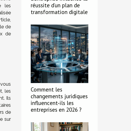
réussite d’un plan de
e les
transformation digitale
lisée
icle,
ble de
ux de
 vous
Comment les
t, les
changements juridiques
. Ils
influencent-ils les
aires
entreprises en 2026 ?
urs de
e sur