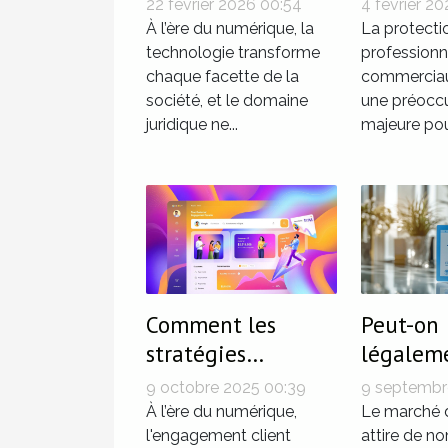
22 février 2026 00:54
4 février 20
pratiques
renforcen
À l’ère du numérique, la
La protecti
juridiques
technologie transforme
sécurité
professionn
chaque facette de la
commerciau
modernes ?
locaux ?
société, et le domaine
une préocc
juridique ne...
majeure pour
Comment les
Peut-on
stratégies
légalem
omnicanale
une cart
9 octobre 2025 00:39
9 septembr
transforment
posséder
À l’ère du numérique,
Le marché d
l’engagement
l'engagement client
diplôme
attire de n