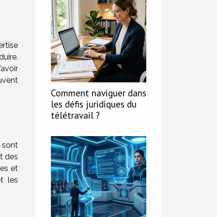
rtise
uire.
’avoir
uvent
Comment naviguer dans
les défis juridiques du
télétravail ?
e sont
t des
ies et
t les