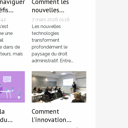
naviguer
Comment les
éfis
nouvelles
 du
technologies
:42
7 mars 2026 01:16
 ?
influencent-elles
s'est
Les nouvelles
e une
le droit
technologies
il
transforment
administratif ?
e dans de
profondément le
eurs, mais
paysage du droit
administratif. Entre...
la
Comment
 du
l'innovation
luence-t-
technologique