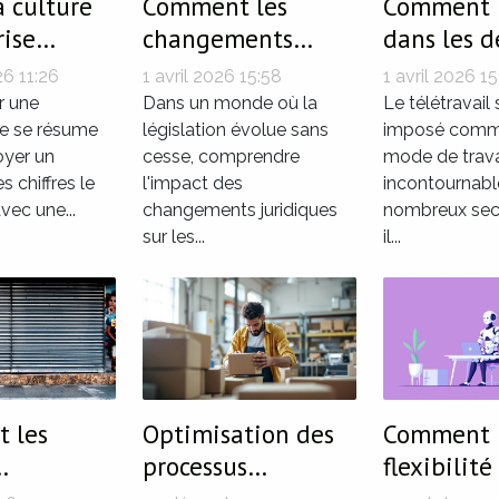
 culture
Comment les
Comment 
rise
changements
dans les d
e la
juridiques
juridiques
26 11:26
1 avril 2026 15:58
1 avril 2026 15
 d’un plan
influencent-ils les
télétravail
r une
Dans un monde où la
Le télétravail 
formation
ne se résume
entreprises en
législation évolue sans
imposé comm
oyer un
cesse, comprendre
mode de trava
2026 ?
es chiffres le
l'impact des
incontournabl
vec une...
changements juridiques
nombreux sect
sur les...
il...
 les
Optimisation des
Comment 
processus
flexibilité
ques
logistiques pour
travail inf