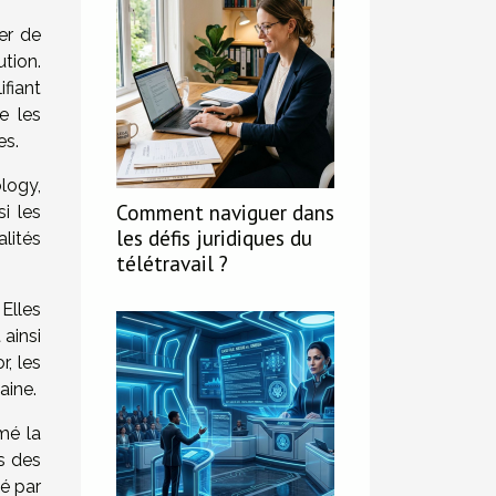
er de
tion.
fiant
e les
es.
logy,
Comment naviguer dans
i les
les défis juridiques du
lités
télétravail ?
Elles
 ainsi
, les
aine.
mé la
s des
é par