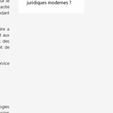
sur le
juridiques modernes ?
acité
ndant
ière a
t aux
t des
et de
ervice
ogies
ncées