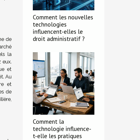
Comment les nouvelles
technologies
influencent-elles le
droit administratif ?
ine de
arché
ls la
z eux.
ue et
êt. Au
re et
es de
ière,
Comment la
technologie influence-
t-elle les pratiques