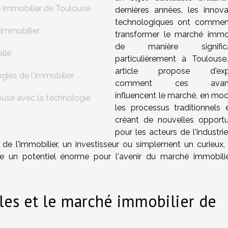
é immobilier de Toulouse
dernières années, les innova
technologiques ont comme
'immobilier
transformer le marché immob
de manière significat
elle
particulièrement à Toulouse
article propose d'expl
gies de l'immobilier
comment ces avanc
influencent le marché, en modi
ouse avec la technologie
les processus traditionnels 
créant de nouvelles opportu
pour les acteurs de l'industri
e l'immobilier, un investisseur ou simplement un curieux,
e un potentiel énorme pour l'avenir du marché immobili
ales et le marché immobilier de