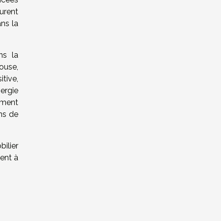
urent
ns la
ns la
ouse,
tive,
ergie
ement
ns de
ilier
pent à