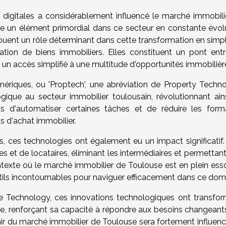
digitales a considérablement influencé le marché immobili
e un élément primordial dans ce secteur en constante évolu
uent un rôle déterminant dans cette transformation en simpli
tion de biens immobiliers. Elles constituent un pont entr
t un accès simplifié à une multitude d'opportunités immobilièr
mériques, ou 'Proptech', une abréviation de Property Techno
ogique au secteur immobilier toulousain, révolutionnant ains
is d'automatiser certaines tâches et de réduire les forma
s d'achat immobilier.
, ces technologies ont également eu un impact significatif. 
res et de locataires, éliminant les intermédiaires et permettant
exte où le marché immobilier de Toulouse est en plein essor
utils incontournables pour naviguer efficacement dans ce dom
 Technology, ces innovations technologiques ont transfor
nne, renforçant sa capacité à répondre aux besoins changeant
nir du marché immobilier de Toulouse sera fortement influenc