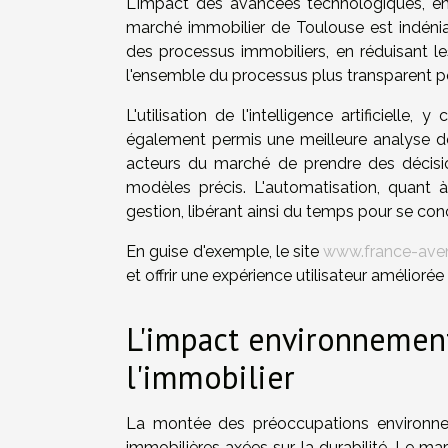
L'impact des avancées technologiques, en part
marché immobilier de Toulouse est indénia
des processus immobiliers, en réduisant le
l'ensemble du processus plus transparent po
L'utilisation de l'intelligence artificiell
également permis une meilleure analyse 
acteurs du marché de prendre des décisio
modèles précis. L'automatisation, quant à
gestion, libérant ainsi du temps pour se con
En guise d'exemple, le site
www.france-aveni
et offrir une expérience utilisateur améliorée 
L'impact environnement
l'immobilier
La montée des préoccupations environnem
immobilières axées sur la durabilité. Le ma