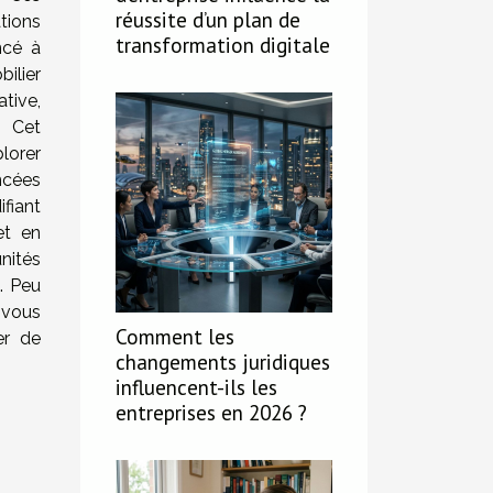
réussite d’un plan de
tions
transformation digitale
ncé à
ilier
ive,
. Cet
orer
ées
fiant
et en
nités
e. Peu
 vous
Comment les
er de
changements juridiques
influencent-ils les
entreprises en 2026 ?