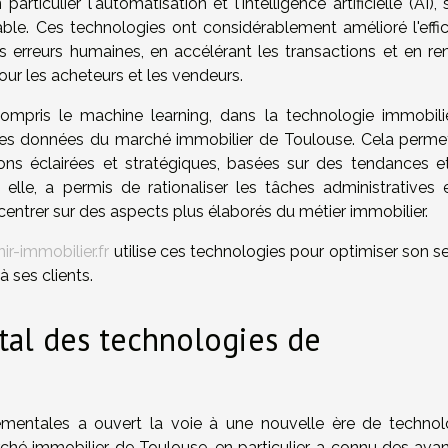
iculier l'automatisation et l'intelligence artificielle (AI), 
ble. Ces technologies ont considérablement amélioré l'effic
s erreurs humaines, en accélérant les transactions et en re
ur les acheteurs et les vendeurs.
e, y compris le machine learning, dans la technologie immobil
des données du marché immobilier de Toulouse. Cela perme
ns éclairées et stratégiques, basées sur des tendances e
 elle, a permis de rationaliser les tâches administratives 
centrer sur des aspects plus élaborés du métier immobilier.
r-immobilier.fr
utilise ces technologies pour optimiser son s
à ses clients.
al des technologies de
entales a ouvert la voie à une nouvelle ère de technol
rché immobilier de Toulouse, en particulier, a connu des ava