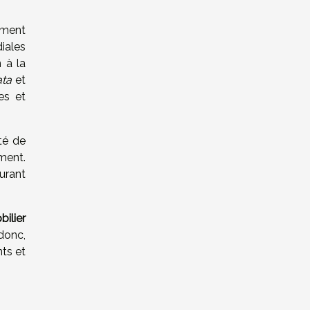
ement
iales
 à la
ata
et
es et
té de
ment.
surant
ilier
donc,
nts et