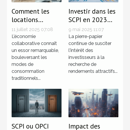
Comment les
Investir dans les
locations
SCPI en 2023
directes entre
perspectives et
11 juillet 2025 07:08
9 mai 2025 11:07
particuliers
conseils pour
L’économie
La pierre-papier
facilitent les
collaborative connaît
maximiser vos
continue de susciter
un essor remarquable,
l'intérêt des
économies ?
rendements
bouleversant les
investisseurs à la
modes de
recherche de
consommation
rendements attractifs...
traditionnels...
SCPI ou OPCI
Impact des