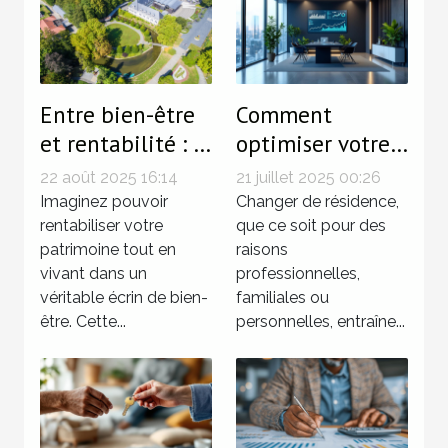
Entre bien-être
Comment
et rentabilité : le
optimiser votre
charme de
fiscalité lors de
22 août 2025 16:14
21 juillet 2025 00:26
l'immobilier à
changements de
Imaginez pouvoir
Changer de résidence,
Mondorf-les-
rentabiliser votre
résidence ?
que ce soit pour des
patrimoine tout en
raisons
Bains
vivant dans un
professionnelles,
véritable écrin de bien-
familiales ou
être. Cette...
personnelles, entraîne...