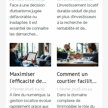
d'urbanisme ?
locatif durable
Face à une décision
L’investissement locatif
d’urbanisme jugée
en 2026
durable séduit de plus
défavorable ou
en plus d’investisseurs
inadaptée, il est
à la recherche de
essentiel de connaître
rentabilité et de...
les démarches...
Maximiser
Comment un
l'efficacité de
courtier facilite
votre gestion
les transactions
7 février 2026 04:16
1 février 2026 00:44
locative avec les
immobilières ?
À l’ère du numérique, la
Dans le domaine
dernières
gestion locative évolue
complexe de
rapidement grâce aux
l’immobilier, le rôle du