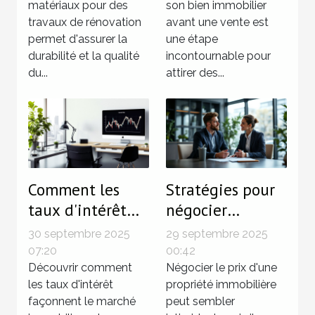
rénovation
matériaux pour des
techniques
son bien immobilier
travaux de rénovation
avant une vente est
éprouvées
permet d'assurer la
une étape
durabilité et la qualité
incontournable pour
du...
attirer des...
Comment les
Stratégies pour
taux d'intérêt
négocier
influencent le
efficacement le
30 septembre 2025
29 septembre 2025
marché
prix d'une
07:20
00:42
immobilier ?
Découvrir comment
propriété
Négocier le prix d'une
les taux d'intérêt
propriété immobilière
immobilière
façonnent le marché
peut sembler