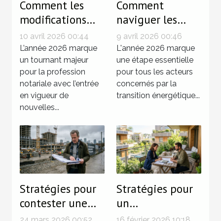
Comment les
Comment
modifications
naviguer les
législatives de
modifications du
10 avril 2026 00:44
9 avril 2026 00:46
2026
décret tertiaire
L’année 2026 marque
L'année 2026 marque
influencent-elles
un tournant majeur
en 2026 ?
une étape essentielle
pour la profession
pour tous les acteurs
les notaires ?
notariale avec l’entrée
concernés par la
en vigueur de
transition énergétique...
nouvelles...
Stratégies pour
Stratégies pour
contester une
un
décision
investissement
24 mars 2026 00:52
16 février 2026 10:18