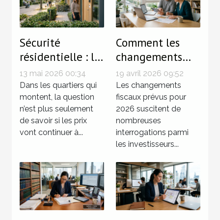
Sécurité
Comment les
résidentielle : le
changements
détail qui
fiscaux de 2026
13 mai 2026 00:34
19 avril 2026 09:52
change la donne
affecteront vos
Dans les quartiers qui
Les changements
dans l’essor d’un
montent, la question
investissements
fiscaux prévus pour
n’est plus seulement
2026 suscitent de
quartier
immobiliers ?
de savoir si les prix
nombreuses
vont continuer à...
interrogations parmi
les investisseurs...