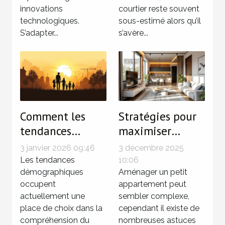
technologies
innovations
courtier reste souvent
technologiques.
sous-estimé alors qu’il
S’adapter...
s’avère...
Comment les
Stratégies pour
tendances
maximiser
démographiques
l'espace dans les
3 janvier 2026 09:46
3 décembre 2025
influencent le
petits
Les tendances
10:06
marché
démographiques
appartements
Aménager un petit
occupent
appartement peut
immobilier ?
actuellement une
sembler complexe,
place de choix dans la
cependant il existe de
compréhension du
nombreuses astuces