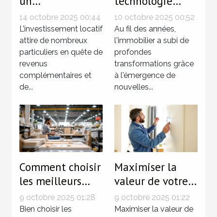
un
technologie
investissement
révolutionne-t-
14 octobre 2025 00:44
10 octobre 2025 00:52
locatif sans
elle
L’investissement locatif
Au fil des années,
tracas
attire de nombreux
l'investissement
l'immobilier a subi de
particuliers en quête de
profondes
immobilier ?
revenus
transformations grâce
complémentaires et
à l'émergence de
de...
nouvelles...
Comment choisir
Maximiser la
les meilleurs
valeur de votre
matériaux pour
bien avant la
9 octobre 2025 01:28
9 octobre 2025 01:22
vos travaux de
vente :
Bien choisir les
Maximiser la valeur de