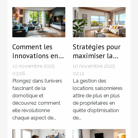
Comment les
Stratégies pour
innovations en
maximiser la
domotique
rentabilité des
10 novembre 2025
10 novembre 2025
transforment-
locations
03:06
02:12
elles l'habitat
Plongez dans l’univers
saisonnières
La gestion des
fascinant de la
locations saisonnières
moderne ?
domotique et
attire de plus en plus
découvrez comment
de propriétaires en
elle révolutionne
quête d’optimisation
chaque aspect de...
de...