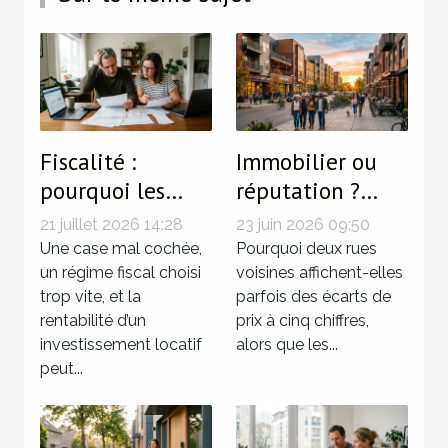
Fiscalité :
Immobilier ou
pourquoi les
réputation ?
petites erreurs
Quand l’image
21 juillet 2026 14:28
23 juin 2026 09:50
coûtent cher aux
d’un quartier
Une case mal cochée,
Pourquoi deux rues
propriétaires-
un régime fiscal choisi
fait grimper les
voisines affichent-elles
trop vite, et la
parfois des écarts de
bailleurs
prix
rentabilité d’un
prix à cinq chiffres,
investissement locatif
alors que les...
peut...