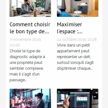
Comment choisir
Maximiser
le bon type de
l'espace :
diagnostic pour
techniques
7 novembre 2025
24 octobre 2025 10:28
votre propriété?
innovantes pour
00:26
Vivre dans un petit
Choisir le type de
petits
appartement peut
diagnostic adapté à
représenter un défi,
appartements
une propriété peut
surtout lorsqu’il s’agit
sembler complexe,
d’optimiser chaque...
mais il s'agit d'un
passage...