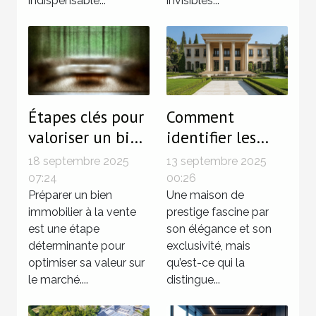
indispensable...
invisibles...
Étapes clés pour
Comment
valoriser un bien
identifier les
avant la vente ?
caractéristiques
18 septembre 2025
13 septembre 2025
d'une maison de
07:24
00:26
Préparer un bien
prestige ?
Une maison de
immobilier à la vente
prestige fascine par
est une étape
son élégance et son
déterminante pour
exclusivité, mais
optimiser sa valeur sur
qu’est-ce qui la
le marché....
distingue...