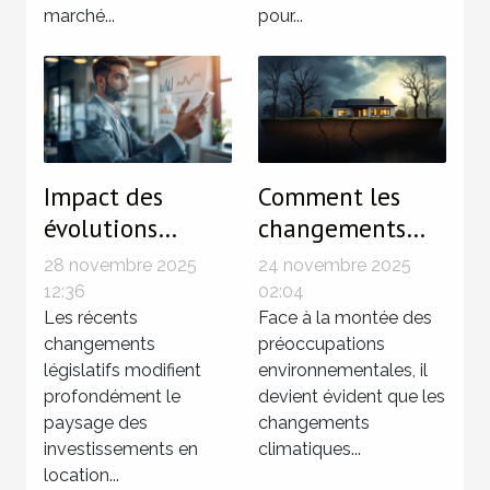
marché...
pour...
Impact des
Comment les
évolutions
changements
législatives sur
climatiques
28 novembre 2025
24 novembre 2025
les
influencent le
12:36
02:04
investissements
Les récents
marché
Face à la montée des
changements
préoccupations
en LMNP
immobilier ?
législatifs modifient
environnementales, il
profondément le
devient évident que les
paysage des
changements
investissements en
climatiques...
location...