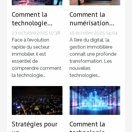
Comment la
Comment la
technologie
numérisation
influence-t-elle
simplifie-t-elle
23 octobre 2025 10:38
15 octobre 2025 14:04
les tendances du
la gestion
Face à l’évolution
À l’ère du digital, la
marché
rapide du secteur
immobilière ?
gestion immobilière
immobilier, il est
connaît une profonde
immobilier ?
essentiel de
transformation. Les
comprendre comment
nouvelles
la technologie...
technologies...
Stratégies pour
Comment la