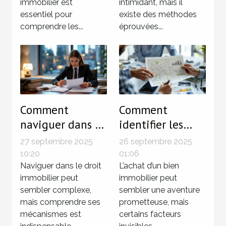
immobilier est
intimidant, mais il
essentiel pour
existe des méthodes
comprendre les...
éprouvées...
Comment
Comment
naviguer dans le
identifier les
droit immobilier
zones à risque
27 septembre 2025
26 septembre 2025
pour sécuriser
avant d'acheter
10:20
01:06
vos
Naviguer dans le droit
votre prochain
L’achat d’un bien
immobilier peut
immobilier peut
investissements
bien immobilier
sembler complexe,
sembler une aventure
?
?
mais comprendre ses
prometteuse, mais
mécanismes est
certains facteurs