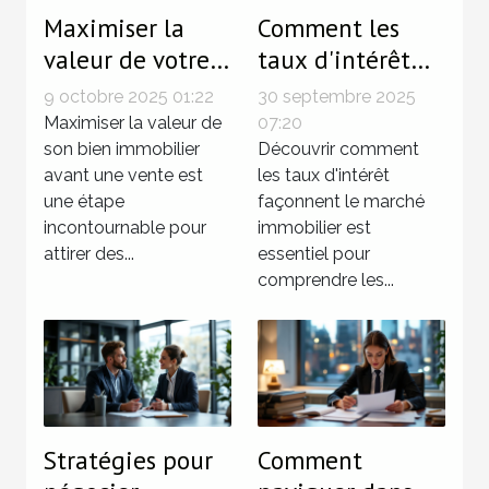
Maximiser la
Comment les
valeur de votre
taux d'intérêt
bien avant la
influencent le
9 octobre 2025 01:22
30 septembre 2025
vente :
marché
Maximiser la valeur de
07:20
techniques
son bien immobilier
immobilier ?
Découvrir comment
avant une vente est
les taux d'intérêt
éprouvées
une étape
façonnent le marché
incontournable pour
immobilier est
attirer des...
essentiel pour
comprendre les...
Stratégies pour
Comment