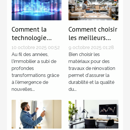
Comment la
Comment choisir
technologie
les meilleurs
révolutionne-t-
matériaux pour
10 octobre 2025 00:52
9 octobre 2025 01:28
elle
vos travaux de
Au fil des années,
Bien choisir les
l'investissement
l'immobilier a subi de
rénovation
matériaux pour des
profondes
travaux de rénovation
immobilier ?
transformations grâce
permet d'assurer la
à l'émergence de
durabilité et la qualité
nouvelles...
du...