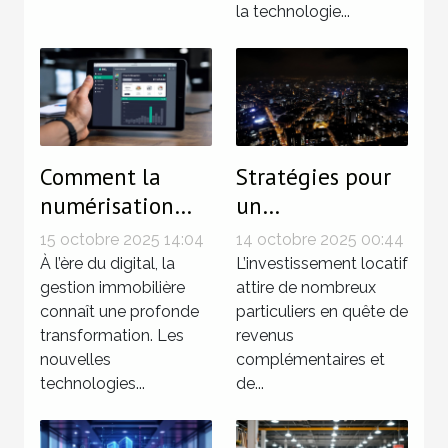
la technologie...
Comment la
Stratégies pour
numérisation
un
simplifie-t-elle
investissement
15 octobre 2025 14:04
14 octobre 2025 00:44
la gestion
locatif sans
À l’ère du digital, la
L’investissement locatif
immobilière ?
gestion immobilière
tracas
attire de nombreux
connaît une profonde
particuliers en quête de
transformation. Les
revenus
nouvelles
complémentaires et
technologies...
de...