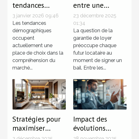
tendances
entre une
démographiques
garantie de
3 janvier 2026 09:46
23 décembre 2025
influencent le
loyer
Les tendances
01:34
marché
démographiques
traditionnelle et
La question de la
occupent
garantie de loyer
immobilier ?
une solution
actuellement une
préoccupe chaque
sans dépôt ?
place de choix dans la
futur locataire au
compréhension du
moment de signer un
marché...
bail. Entre les...
Stratégies pour
Impact des
maximiser
évolutions
l'espace dans les
législatives sur
3 décembre 2025
28 novembre 2025