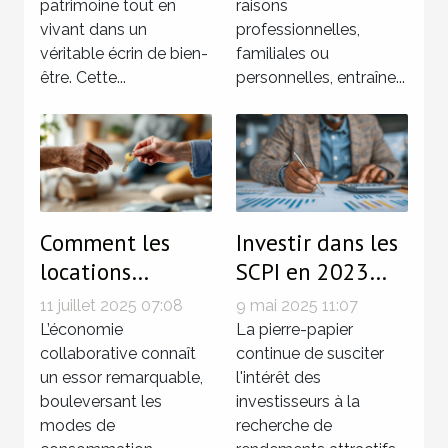
patrimoine tout en
raisons
Bains
vivant dans un
professionnelles,
véritable écrin de bien-
familiales ou
être. Cette...
personnelles, entraîne...
Comment les
Investir dans les
locations
SCPI en 2023
directes entre
perspectives et
11 juillet 2025 07:08
9 mai 2025 11:07
particuliers
conseils pour
L’économie
La pierre-papier
facilitent les
collaborative connaît
maximiser vos
continue de susciter
un essor remarquable,
l'intérêt des
économies ?
rendements
bouleversant les
investisseurs à la
modes de
recherche de