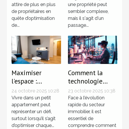
attire de plus en plus
une propriété peut
de propriétaires en
sembler complexe,
quête d’optimisation
mais il s'agit d'un
de...
passage...
Maximiser
Comment la
l'espace :
technologie
techniques
influence-t-elle
24 octobre 2025 10:28
23 octobre 2025 10:38
innovantes pour
les tendances du
Vivre dans un petit
Face à l’évolution
petits
appartement peut
marché
rapide du secteur
représenter un défi,
immobilier, il est
appartements
immobilier ?
surtout lorsqu’il s’agit
essentiel de
d’optimiser chaque...
comprendre comment