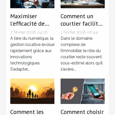
Maximiser
Comment un
l'efficacité de
courtier facilite
votre gestion
les transactions
7 février 2026 04:16
1 février 2026 00:44
locative avec les
immobilières ?
À l’ère du numérique, la
Dans le domaine
dernières
gestion locative évolue
complexe de
rapidement grâce aux
l’immobilier, le rôle du
technologies
innovations
courtier reste souvent
technologiques.
sous-estimé alors qu’il
S’adapter...
s’avère...
Comment les
Comment choisir