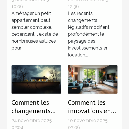
petits
les
10:06
12:36
appartements
Aménager un petit
investissements
Les récents
appartement peut
changements
en LMNP
sembler complexe,
législatifs modifient
cependant il existe de
profondément le
nombreuses astuces
paysage des
pour...
investissements en
location...
Comment les
Comment les
changements
innovations en
climatiques
domotique
24 novembre 2025
10 novembre 2025
influencent le
transforment-
02:04
03:06