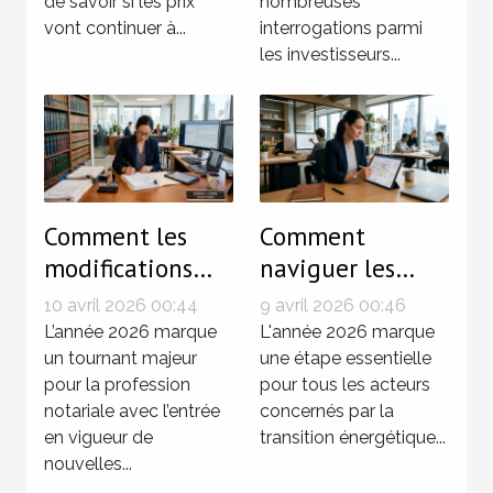
de savoir si les prix
nombreuses
vont continuer à...
interrogations parmi
les investisseurs...
Comment les
Comment
modifications
naviguer les
législatives de
modifications du
10 avril 2026 00:44
9 avril 2026 00:46
2026
décret tertiaire
L’année 2026 marque
L'année 2026 marque
influencent-elles
un tournant majeur
en 2026 ?
une étape essentielle
pour la profession
pour tous les acteurs
les notaires ?
notariale avec l’entrée
concernés par la
en vigueur de
transition énergétique...
nouvelles...