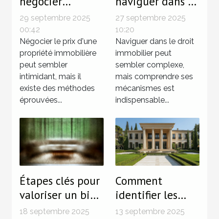
négocier
naviguer dans le
efficacement le
droit immobilier
29 septembre 2025
27 septembre 2025
prix d'une
pour sécuriser
00:42
10:20
propriété
Négocier le prix d'une
vos
Naviguer dans le droit
propriété immobilière
immobilier peut
immobilière
investissements
peut sembler
sembler complexe,
?
intimidant, mais il
mais comprendre ses
existe des méthodes
mécanismes est
éprouvées...
indispensable...
Étapes clés pour
Comment
valoriser un bien
identifier les
avant la vente ?
caractéristiques
18 septembre 2025
13 septembre 2025