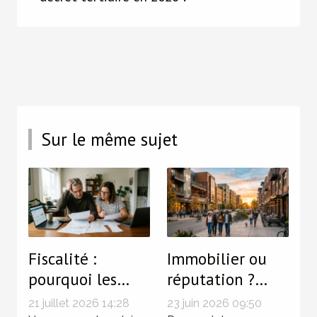
Sur le même sujet
Fiscalité :
Immobilier ou
pourquoi les
réputation ?
petites erreurs
Quand l’image
21 juillet 2026 14:28
23 juin 2026 09:50