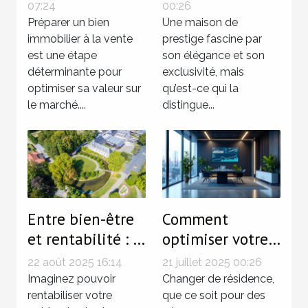
d'une maison de
07:24
00:26
Préparer un bien
prestige ?
Une maison de
immobilier à la vente
prestige fascine par
est une étape
son élégance et son
déterminante pour
exclusivité, mais
optimiser sa valeur sur
qu’est-ce qui la
le marché....
distingue...
Entre bien-être
Comment
et rentabilité : le
optimiser votre
charme de
fiscalité lors de
22 août 2025 16:14
21 juillet 2025 00:26
l'immobilier à
changements de
Imaginez pouvoir
Changer de résidence,
Mondorf-les-
rentabiliser votre
résidence ?
que ce soit pour des