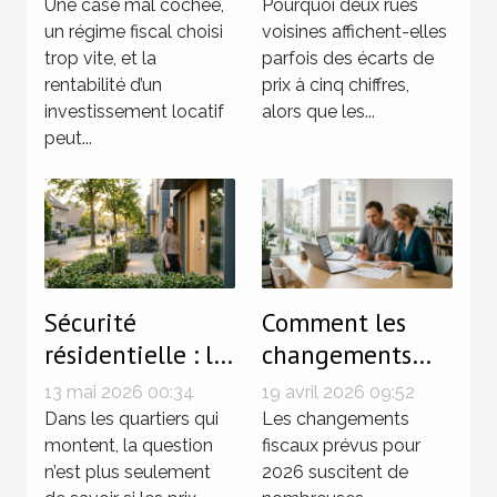
coûtent cher aux
d’un quartier
Une case mal cochée,
Pourquoi deux rues
propriétaires-
un régime fiscal choisi
fait grimper les
voisines affichent-elles
trop vite, et la
parfois des écarts de
bailleurs
prix
rentabilité d’un
prix à cinq chiffres,
investissement locatif
alors que les...
peut...
Sécurité
Comment les
résidentielle : le
changements
détail qui
fiscaux de 2026
13 mai 2026 00:34
19 avril 2026 09:52
change la donne
affecteront vos
Dans les quartiers qui
Les changements
dans l’essor d’un
montent, la question
investissements
fiscaux prévus pour
n’est plus seulement
2026 suscitent de
quartier
immobiliers ?