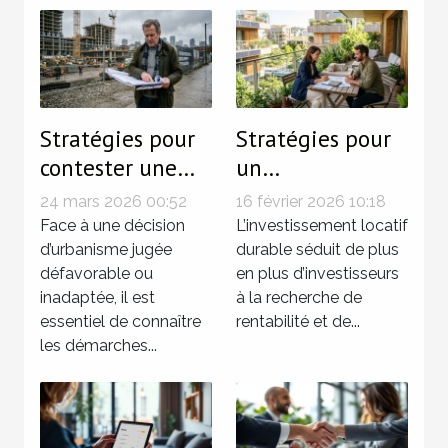
Stratégies pour
Stratégies pour
contester une
un
décision
investissement
24 mars 2026 00:52
16 février 2026 10:18
d'urbanisme ?
locatif durable
Face à une décision
L’investissement locatif
d’urbanisme jugée
en 2026
durable séduit de plus
défavorable ou
en plus d’investisseurs
inadaptée, il est
à la recherche de
essentiel de connaître
rentabilité et de...
les démarches...