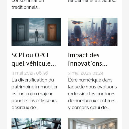
consommation
rendements attractifs...
traditionnels...
SCPI ou OPCI
Impact des
quel véhicule
innovations
d'investissement
technologiques
3 mai 2025 06:56
3 mai 2025 01:24
choisir pour
sur le marché
La diversification du
L'ère numérique dans
diversifier son
patrimoine immobilier
immobilier
laquelle nous évoluons
est un enjeu majeur
redessine les contours
patrimoine
pour les investisseurs
de nombreux secteurs,
immobilier
désireux de...
y compris celui de...