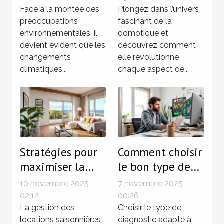
marché
Face à la montée des
elles l'habitat
Plongez dans l’univers
préoccupations
fascinant de la
immobilier ?
moderne ?
environnementales, il
domotique et
devient évident que les
découvrez comment
changements
elle révolutionne
climatiques...
chaque aspect de...
Stratégies pour
Comment choisir
maximiser la
le bon type de
rentabilité des
diagnostic pour
10 novembre 2025
7 novembre 2025
locations
votre propriété?
02:12
00:26
saisonnières
La gestion des
Choisir le type de
locations saisonnières
diagnostic adapté à