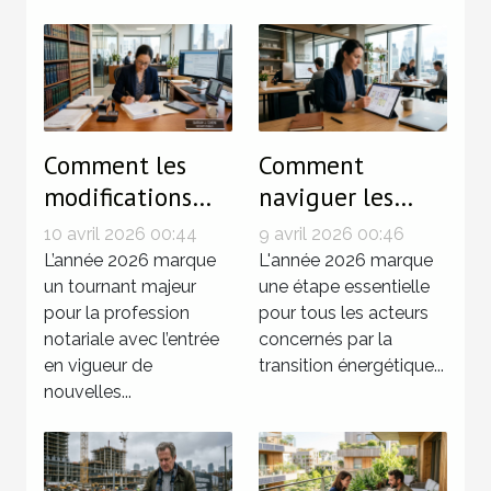
Comment les
Comment
modifications
naviguer les
législatives de
modifications du
10 avril 2026 00:44
9 avril 2026 00:46
2026
décret tertiaire
L’année 2026 marque
L'année 2026 marque
influencent-elles
un tournant majeur
en 2026 ?
une étape essentielle
pour la profession
pour tous les acteurs
les notaires ?
notariale avec l’entrée
concernés par la
en vigueur de
transition énergétique...
nouvelles...