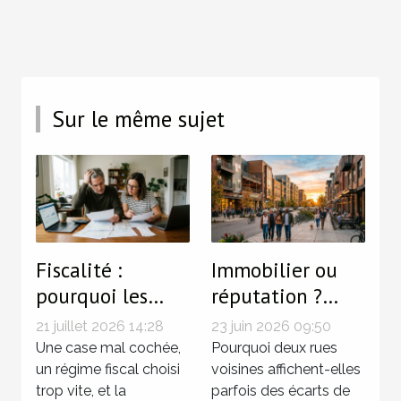
Sur le même sujet
Fiscalité :
Immobilier ou
pourquoi les
réputation ?
petites erreurs
Quand l’image
21 juillet 2026 14:28
23 juin 2026 09:50
coûtent cher aux
d’un quartier
Une case mal cochée,
Pourquoi deux rues
propriétaires-
un régime fiscal choisi
fait grimper les
voisines affichent-elles
trop vite, et la
parfois des écarts de
bailleurs
prix