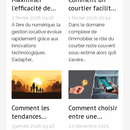
l'efficacité de
courtier facilite
votre gestion
les transactions
7 février 2026 04:16
1 février 2026 00:44
locative avec les
immobilières ?
À l’ère du numérique, la
Dans le domaine
dernières
gestion locative évolue
complexe de
rapidement grâce aux
l’immobilier, le rôle du
technologies
innovations
courtier reste souvent
technologiques.
sous-estimé alors qu’il
S’adapter...
s’avère...
Comment les
Comment choisir
tendances
entre une
démographiques
garantie de
3 janvier 2026 09:46
23 décembre 2025