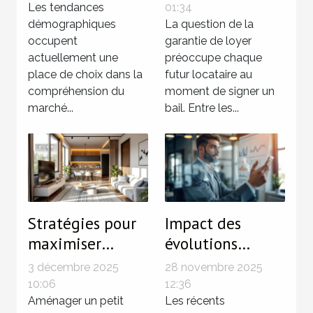
influencent le
loyer
Les tendances
01:34
marché
démographiques
traditionnelle et
La question de la
occupent
garantie de loyer
immobilier ?
une solution
actuellement une
préoccupe chaque
sans dépôt ?
place de choix dans la
futur locataire au
compréhension du
moment de signer un
marché...
bail. Entre les...
Stratégies pour
Impact des
maximiser
évolutions
l'espace dans les
législatives sur
3 décembre 2025
28 novembre 2025
petits
les
10:06
12:36
appartements
Aménager un petit
investissements
Les récents