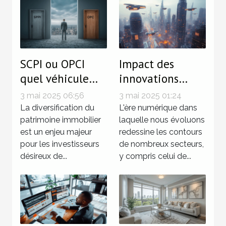
SCPI ou OPCI
Impact des
quel véhicule
innovations
d'investissement
technologiques
3 mai 2025 06:56
3 mai 2025 01:24
choisir pour
sur le marché
La diversification du
L'ère numérique dans
diversifier son
patrimoine immobilier
immobilier
laquelle nous évoluons
est un enjeu majeur
redessine les contours
patrimoine
pour les investisseurs
de nombreux secteurs,
immobilier
désireux de...
y compris celui de...