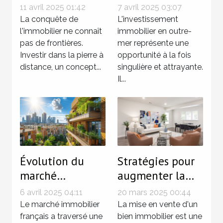
l'investissement
outre-mer
11 avril 2025 01:42
7 avril 2025 03:07
immobilier à
quelles
La conquête de
L'investissement
distance pour
l'immobilier ne connaît
spécificités et
immobilier en outre-
pas de frontières.
mer représente une
non-résidents
quels avantages
Investir dans la pierre à
opportunité à la fois
fiscaux
distance, un concept...
singulière et attrayante.
Il...
Évolution du
Stratégies pour
marché
augmenter la
immobilier
valeur d'un bien
6 avril 2025 04:11
20 mars 2025 00:44
français après la
avant sa mise en
Le marché immobilier
La mise en vente d'un
crise sanitaire
français a traversé une
vente
bien immobilier est une