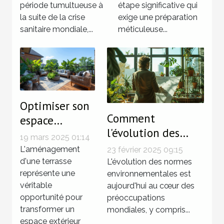
période tumultueuse à
étape significative qui
perspectives et
la suite de la crise
exige une préparation
conseils
sanitaire mondiale,...
méticuleuse...
Optimiser son
Comment
espace
l'évolution des
extérieur :
19 mars 2025 01:14
normes
conseils pour
L'aménagement
23 février 2025 09:15
environnementales
aménager une
d'une terrasse
L'évolution des normes
représente une
impacte
environnementales est
terrasse
véritable
aujourd'hui au cœur des
l'investissement
opportunité pour
préoccupations
immobilier
transformer un
mondiales, y compris...
espace extérieur