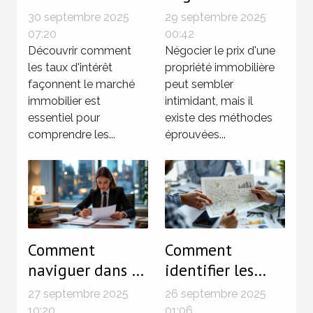
influencent le
efficacement le
30 septembre 2025
29 septembre 2025
marché
prix d'une
07:20
00:42
immobilier ?
Découvrir comment
propriété
Négocier le prix d'une
les taux d'intérêt
propriété immobilière
immobilière
façonnent le marché
peut sembler
immobilier est
intimidant, mais il
essentiel pour
existe des méthodes
comprendre les...
éprouvées...
Comment
Comment
naviguer dans le
identifier les
droit immobilier
zones à risque
27 septembre 2025
26 septembre 2025
pour sécuriser
avant d'acheter
10:20
01:06