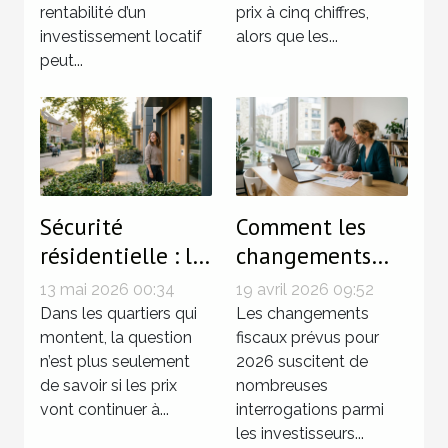
rentabilité d’un
prix à cinq chiffres,
investissement locatif
alors que les...
peut...
Sécurité
Comment les
résidentielle : le
changements
détail qui
fiscaux de 2026
13 mai 2026 00:34
19 avril 2026 09:52
change la donne
affecteront vos
Dans les quartiers qui
Les changements
dans l’essor d’un
montent, la question
investissements
fiscaux prévus pour
n’est plus seulement
2026 suscitent de
quartier
immobiliers ?
de savoir si les prix
nombreuses
vont continuer à...
interrogations parmi
les investisseurs...