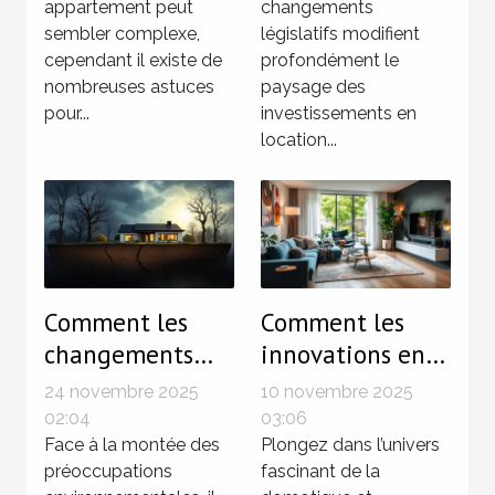
appartement peut
changements
en LMNP
sembler complexe,
législatifs modifient
cependant il existe de
profondément le
nombreuses astuces
paysage des
pour...
investissements en
location...
Comment les
Comment les
changements
innovations en
climatiques
domotique
24 novembre 2025
10 novembre 2025
influencent le
transforment-
02:04
03:06
marché
Face à la montée des
elles l'habitat
Plongez dans l’univers
préoccupations
fascinant de la
immobilier ?
moderne ?