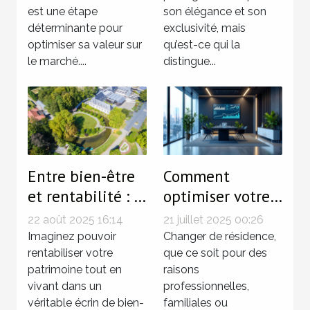
est une étape
son élégance et son
déterminante pour
exclusivité, mais
optimiser sa valeur sur
qu’est-ce qui la
le marché....
distingue...
Entre bien-être
Comment
et rentabilité : le
optimiser votre
charme de
fiscalité lors de
22 août 2025 16:14
21 juillet 2025 00:26
l'immobilier à
changements de
Imaginez pouvoir
Changer de résidence,
Mondorf-les-
rentabiliser votre
résidence ?
que ce soit pour des
patrimoine tout en
raisons
Bains
vivant dans un
professionnelles,
véritable écrin de bien-
familiales ou