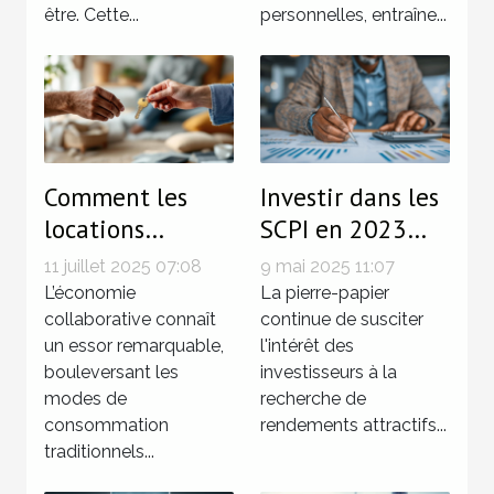
être. Cette...
personnelles, entraîne...
Comment les
Investir dans les
locations
SCPI en 2023
directes entre
perspectives et
11 juillet 2025 07:08
9 mai 2025 11:07
particuliers
conseils pour
L’économie
La pierre-papier
facilitent les
collaborative connaît
maximiser vos
continue de susciter
un essor remarquable,
l'intérêt des
économies ?
rendements
bouleversant les
investisseurs à la
modes de
recherche de
consommation
rendements attractifs...
traditionnels...