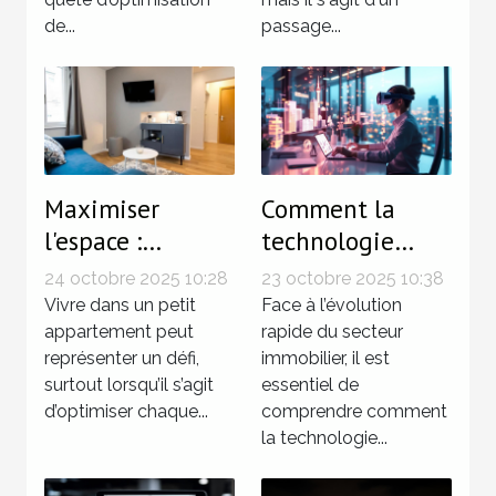
de...
passage...
Maximiser
Comment la
l'espace :
technologie
techniques
influence-t-elle
24 octobre 2025 10:28
23 octobre 2025 10:38
innovantes pour
les tendances du
Vivre dans un petit
Face à l’évolution
petits
appartement peut
marché
rapide du secteur
représenter un défi,
immobilier, il est
appartements
immobilier ?
surtout lorsqu’il s’agit
essentiel de
d’optimiser chaque...
comprendre comment
la technologie...