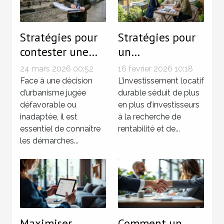
Stratégies pour
Stratégies pour
contester une
un
décision
investissement
24 mars 2026 00:52
16 février 2026 10:18
d'urbanisme ?
locatif durable
Face à une décision
L’investissement locatif
d’urbanisme jugée
en 2026
durable séduit de plus
défavorable ou
en plus d’investisseurs
inadaptée, il est
à la recherche de
essentiel de connaître
rentabilité et de...
les démarches...
Maximiser
Comment un