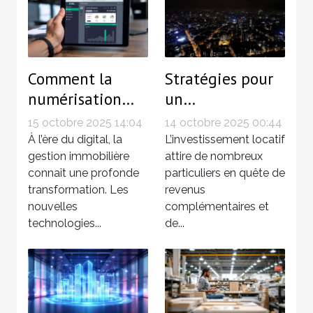
Comment la
Stratégies pour
numérisation
un
simplifie-t-elle
investissement
15 octobre 2025 14:04
14 octobre 2025 00:44
la gestion
locatif sans
À l’ère du digital, la
L’investissement locatif
immobilière ?
gestion immobilière
tracas
attire de nombreux
connaît une profonde
particuliers en quête de
transformation. Les
revenus
nouvelles
complémentaires et
technologies...
de...