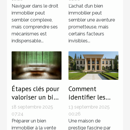
vos
Naviguer dans le droit
votre prochain
L’achat d’un bien
immobilier peut
immobilier peut
investissements
bien immobilier
sembler complexe,
sembler une aventure
?
?
mais comprendre ses
prometteuse, mais
mécanismes est
certains facteurs
indispensable...
invisibles...
Étapes clés pour
Comment
valoriser un bien
identifier les
avant la vente ?
caractéristiques
18 septembre 2025
13 septembre 2025
d'une maison de
07:24
00:26
Préparer un bien
prestige ?
Une maison de
immobilier à la vente
prestige fascine par