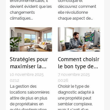
environnementales, il
domotique et
devient évident que les
découvrez comment
changements
elle révolutionne
climatiques...
chaque aspect de...
Stratégies pour
Comment choisir
maximiser la
le bon type de
rentabilité des
diagnostic pour
10 novembre 2025
7 novembre 2025
locations
votre propriété?
02:12
00:26
saisonnières
La gestion des
Choisir le type de
locations saisonnières
diagnostic adapté à
attire de plus en plus
une propriété peut
de propriétaires en
sembler complexe,
quête d’optimisation
mais il s'agit d'un