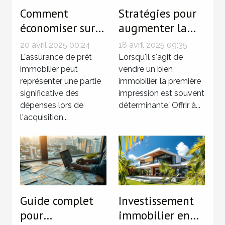
Comment
Stratégies pour
économiser sur
augmenter la
votre assurance
valeur de votre
20 avril 2025 00:24
18 avril 2025 09:35
de prêt
bien avant la
L'assurance de prêt
Lorsqu'il s'agit de
immobilier grâce
immobilier peut
vente
vendre un bien
représenter une partie
immobilier, la première
à un
significative des
impression est souvent
comparateur
dépenses lors de
déterminante. Offrir à...
l'acquisition...
Guide complet
Investissement
pour
immobilier en