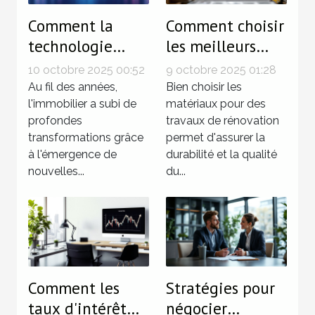
Comment la
Comment choisir
technologie
les meilleurs
révolutionne-t-
matériaux pour
10 octobre 2025 00:52
9 octobre 2025 01:28
elle
vos travaux de
Au fil des années,
Bien choisir les
l'investissement
l'immobilier a subi de
rénovation
matériaux pour des
profondes
travaux de rénovation
immobilier ?
transformations grâce
permet d'assurer la
à l'émergence de
durabilité et la qualité
nouvelles...
du...
Comment les
Stratégies pour
taux d'intérêt
négocier