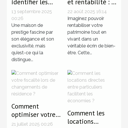
identifier les
et rentabilité : le
caractéristiques
charme de
13 septembre 2025
22 août 2025 16:14
d'une maison de
l'immobilier à
00:26
Imaginez pouvoir
prestige ?
Une maison de
Mondorf-les-
rentabiliser votre
prestige fascine par
patrimoine tout en
Bains
son élégance et son
vivant dans un
exclusivité, mais
véritable écrin de bien-
qu’est-ce qui la
être. Cette...
distingue...
Comment
Comment les
optimiser votre
locations
fiscalité lors de
21 juillet 2025 00:26