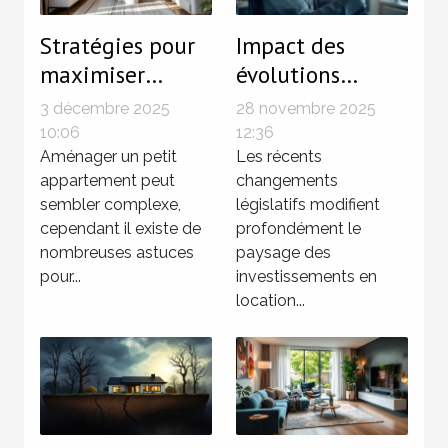
Stratégies pour
Impact des
maximiser
évolutions
l'espace dans les
législatives sur
3 décembre 2025
28 novembre 2025
petits
les
10:06
12:36
appartements
Aménager un petit
investissements
Les récents
appartement peut
changements
en LMNP
sembler complexe,
législatifs modifient
cependant il existe de
profondément le
nombreuses astuces
paysage des
pour...
investissements en
location...