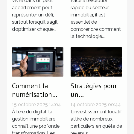
innovantes pour
les tendances du
Vivre dans un petit
Face à l’évolution
petits
appartement peut
marché
rapide du secteur
représenter un défi,
immobilier, il est
appartements
immobilier ?
surtout lorsqu’il s’agit
essentiel de
d’optimiser chaque...
comprendre comment
la technologie...
Comment la
Stratégies pour
numérisation
un
simplifie-t-elle
investissement
15 octobre 2025 14:04
14 octobre 2025 00:44
la gestion
locatif sans
À l’ère du digital, la
L’investissement locatif
immobilière ?
gestion immobilière
tracas
attire de nombreux
connaît une profonde
particuliers en quête de
transformation. Les
revenus