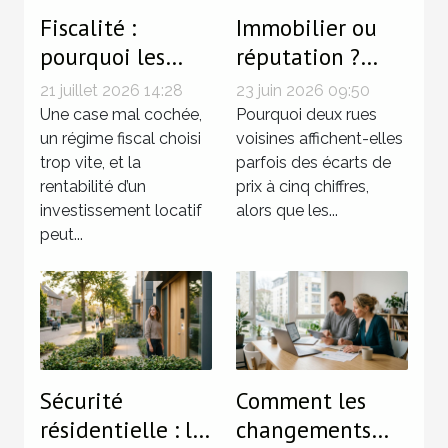
Fiscalité :
Immobilier ou
pourquoi les
réputation ?
petites erreurs
Quand l’image
21 juillet 2026 14:28
23 juin 2026 09:50
coûtent cher aux
d’un quartier
Une case mal cochée,
Pourquoi deux rues
propriétaires-
un régime fiscal choisi
fait grimper les
voisines affichent-elles
trop vite, et la
parfois des écarts de
bailleurs
prix
rentabilité d’un
prix à cinq chiffres,
investissement locatif
alors que les...
peut...
Sécurité
Comment les
résidentielle : le
changements