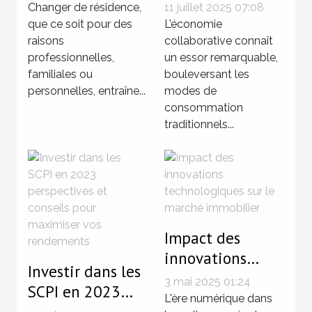
directes entre
changements de
Changer de résidence,
11 juillet 2025 07:08
particuliers
résidence ?
que ce soit pour des
L’économie
raisons
facilitent les
collaborative connaît
professionnelles,
un essor remarquable,
économies ?
familiales ou
bouleversant les
personnelles, entraîne...
modes de
consommation
traditionnels...
Impact des
innovations
Investir dans les
technologiques
3 mai 2025 01:24
SCPI en 2023
sur le marché
L'ère numérique dans
perspectives et