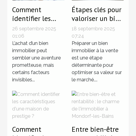
Comment
Étapes clés pour
identifier les
valoriser un bien
zones à risque
avant la vente ?
26 septembre 2025
18 septembre 2025
avant d'acheter
01:06
07:24
votre prochain
L’achat d’un bien
Préparer un bien
immobilier peut
immobilier à la vente
bien immobilier
sembler une aventure
est une étape
?
prometteuse, mais
déterminante pour
certains facteurs
optimiser sa valeur sur
invisibles...
le marché....
Comment
Entre bien-être