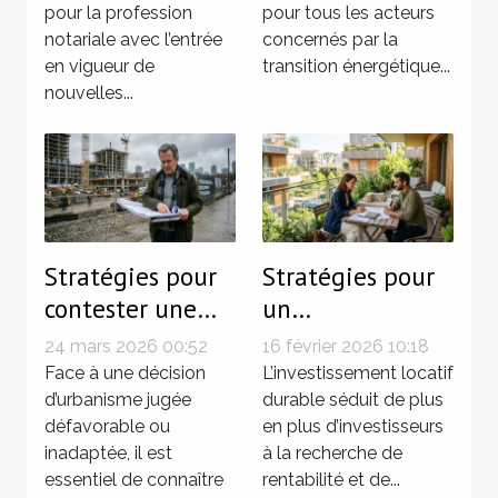
pour la profession
pour tous les acteurs
les notaires ?
notariale avec l’entrée
concernés par la
en vigueur de
transition énergétique...
nouvelles...
Stratégies pour
Stratégies pour
contester une
un
décision
investissement
24 mars 2026 00:52
16 février 2026 10:18
d'urbanisme ?
locatif durable
Face à une décision
L’investissement locatif
d’urbanisme jugée
en 2026
durable séduit de plus
défavorable ou
en plus d’investisseurs
inadaptée, il est
à la recherche de
essentiel de connaître
rentabilité et de...