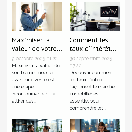
Maximiser la
Comment les
valeur de votre
taux d'intérêt
bien avant la
influencent le
9 octobre 2025 01:22
30 septembre 2025
vente :
marché
Maximiser la valeur de
07:20
techniques
son bien immobilier
immobilier ?
Découvrir comment
avant une vente est
les taux d'intérêt
éprouvées
une étape
façonnent le marché
incontournable pour
immobilier est
attirer des...
essentiel pour
comprendre les...