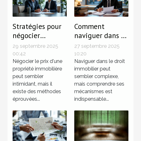
Stratégies pour
Comment
négocier
naviguer dans le
efficacement le
droit immobilier
29 septembre 2025
27 septembre 2025
prix d'une
pour sécuriser
00:42
10:20
propriété
Négocier le prix d'une
vos
Naviguer dans le droit
propriété immobilière
immobilier peut
immobilière
investissements
peut sembler
sembler complexe,
?
intimidant, mais il
mais comprendre ses
existe des méthodes
mécanismes est
éprouvées...
indispensable...