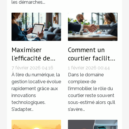
les démarches...
Maximiser
Comment un
l'efficacité de
courtier facilite
votre gestion
les transactions
7 février 2026 04:16
1 février 2026 00:44
locative avec les
immobilières ?
À l’ère du numérique, la
Dans le domaine
dernières
gestion locative évolue
complexe de
rapidement grâce aux
l’immobilier, le rôle du
technologies
innovations
courtier reste souvent
technologiques.
sous-estimé alors qu’il
S’adapter...
s’avère...