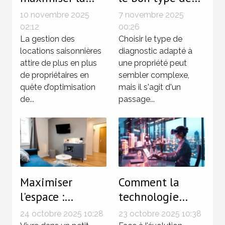
rentabilité des
diagnostic pour
10 novembre 2025
7 novembre 2025
locations
votre propriété?
02:12
00:26
saisonnières
La gestion des
Choisir le type de
locations saisonnières
diagnostic adapté à
attire de plus en plus
une propriété peut
de propriétaires en
sembler complexe,
quête d’optimisation
mais il s'agit d'un
de...
passage...
Maximiser
Comment la
l'espace :
technologie
techniques
influence-t-elle
24 octobre 2025 10:28
23 octobre 2025 10:38