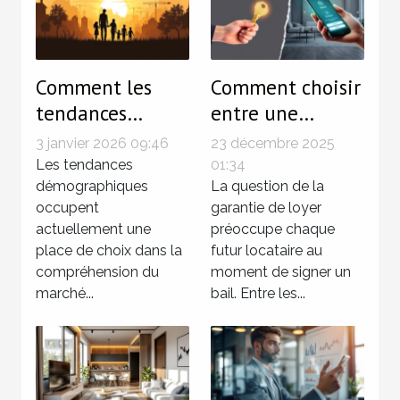
Comment les
Comment choisir
tendances
entre une
démographiques
garantie de
3 janvier 2026 09:46
23 décembre 2025
influencent le
loyer
Les tendances
01:34
marché
démographiques
traditionnelle et
La question de la
occupent
garantie de loyer
immobilier ?
une solution
actuellement une
préoccupe chaque
sans dépôt ?
place de choix dans la
futur locataire au
compréhension du
moment de signer un
marché...
bail. Entre les...