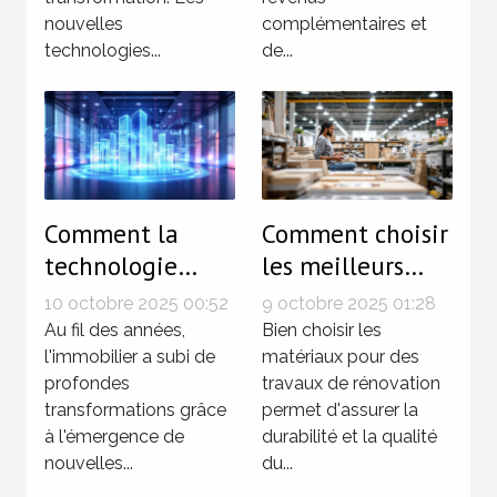
nouvelles
complémentaires et
technologies...
de...
Comment la
Comment choisir
technologie
les meilleurs
révolutionne-t-
matériaux pour
10 octobre 2025 00:52
9 octobre 2025 01:28
elle
vos travaux de
Au fil des années,
Bien choisir les
l'investissement
l'immobilier a subi de
rénovation
matériaux pour des
profondes
travaux de rénovation
immobilier ?
transformations grâce
permet d'assurer la
à l'émergence de
durabilité et la qualité
nouvelles...
du...