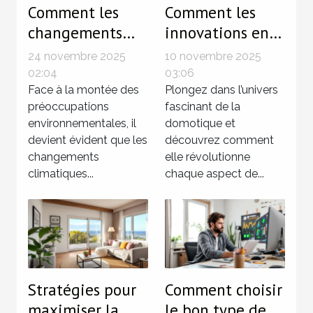
Comment les
Comment les
changements
innovations en
climatiques
domotique
24 novembre 2025
10 novembre 2025
influencent le
transforment-
02:04
03:06
marché
Face à la montée des
elles l'habitat
Plongez dans l’univers
préoccupations
fascinant de la
immobilier ?
moderne ?
environnementales, il
domotique et
devient évident que les
découvrez comment
changements
elle révolutionne
climatiques...
chaque aspect de...
Stratégies pour
Comment choisir
maximiser la
le bon type de