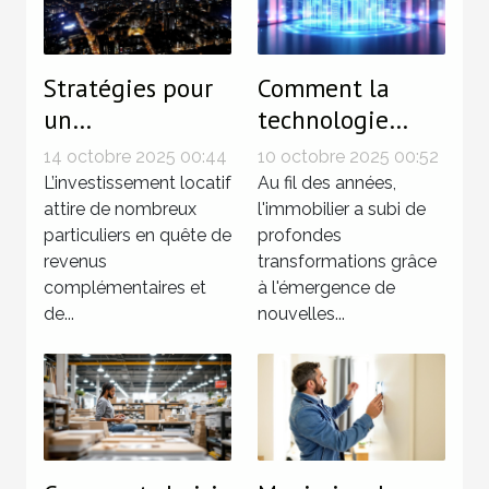
Stratégies pour
Comment la
un
technologie
investissement
révolutionne-t-
14 octobre 2025 00:44
10 octobre 2025 00:52
locatif sans
elle
L’investissement locatif
Au fil des années,
tracas
attire de nombreux
l'investissement
l'immobilier a subi de
particuliers en quête de
profondes
immobilier ?
revenus
transformations grâce
complémentaires et
à l'émergence de
de...
nouvelles...