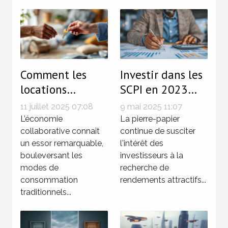
Comment les
Investir dans les
locations
SCPI en 2023
directes entre
perspectives et
11 juillet 2025 07:08
9 mai 2025 11:07
particuliers
conseils pour
L’économie
La pierre-papier
facilitent les
collaborative connaît
maximiser vos
continue de susciter
un essor remarquable,
l'intérêt des
économies ?
rendements
bouleversant les
investisseurs à la
modes de
recherche de
consommation
rendements attractifs...
traditionnels...