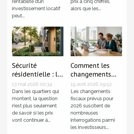
rentabilité d’un
prix à cinq chiffres,
investissement locatif
alors que les...
peut...
Sécurité
Comment les
résidentielle : le
changements
détail qui
fiscaux de 2026
13 mai 2026 00:34
19 avril 2026 09:52
change la donne
affecteront vos
Dans les quartiers qui
Les changements
dans l’essor d’un
montent, la question
investissements
fiscaux prévus pour
n’est plus seulement
2026 suscitent de
quartier
immobiliers ?
de savoir si les prix
nombreuses
vont continuer à...
interrogations parmi
les investisseurs...