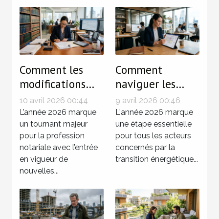
Comment les
Comment
modifications
naviguer les
législatives de
modifications du
10 avril 2026 00:44
9 avril 2026 00:46
2026
décret tertiaire
L’année 2026 marque
L'année 2026 marque
influencent-elles
un tournant majeur
en 2026 ?
une étape essentielle
pour la profession
pour tous les acteurs
les notaires ?
notariale avec l’entrée
concernés par la
en vigueur de
transition énergétique...
nouvelles...