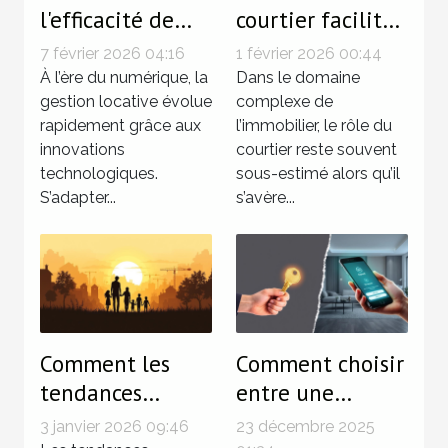
l'efficacité de
courtier facilite
votre gestion
les transactions
7 février 2026 04:16
1 février 2026 00:44
locative avec les
immobilières ?
À l’ère du numérique, la
Dans le domaine
dernières
gestion locative évolue
complexe de
rapidement grâce aux
l’immobilier, le rôle du
technologies
innovations
courtier reste souvent
technologiques.
sous-estimé alors qu’il
S’adapter...
s’avère...
Comment les
Comment choisir
tendances
entre une
démographiques
garantie de
3 janvier 2026 09:46
23 décembre 2025