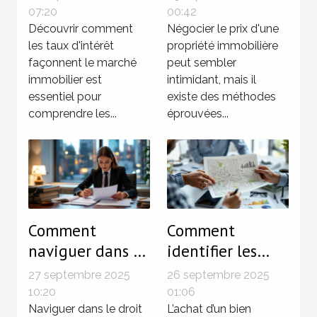
marché
prix d'une
07:20
00:42
immobilier ?
Découvrir comment
propriété
Négocier le prix d'une
les taux d'intérêt
propriété immobilière
immobilière
façonnent le marché
peut sembler
immobilier est
intimidant, mais il
essentiel pour
existe des méthodes
comprendre les...
éprouvées...
Comment
Comment
naviguer dans le
identifier les
droit immobilier
zones à risque
27 septembre 2025
26 septembre 2025
pour sécuriser
avant d'acheter
10:20
01:06
vos
Naviguer dans le droit
votre prochain
L’achat d’un bien