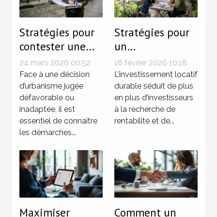
Stratégies pour
Stratégies pour
contester une
un
décision
investissement
24 mars 2026 00:52
16 février 2026 10:18
d'urbanisme ?
locatif durable
Face à une décision
L’investissement locatif
d’urbanisme jugée
en 2026
durable séduit de plus
défavorable ou
en plus d’investisseurs
inadaptée, il est
à la recherche de
essentiel de connaître
rentabilité et de...
les démarches...
Maximiser
Comment un