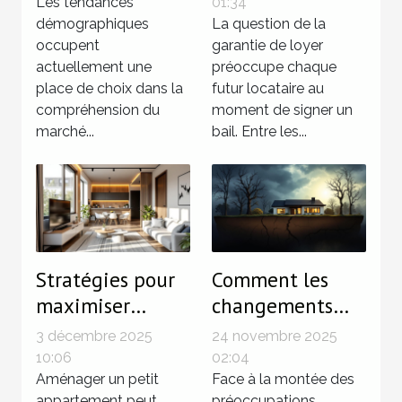
influencent le
loyer
Les tendances
01:34
marché
démographiques
traditionnelle et
La question de la
occupent
garantie de loyer
immobilier ?
une solution
actuellement une
préoccupe chaque
sans dépôt ?
place de choix dans la
futur locataire au
compréhension du
moment de signer un
marché...
bail. Entre les...
Stratégies pour
Comment les
maximiser
changements
l'espace dans les
climatiques
3 décembre 2025
24 novembre 2025
petits
influencent le
10:06
02:04
appartements
Aménager un petit
marché
Face à la montée des
appartement peut
préoccupations