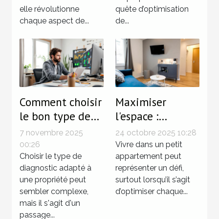
elle révolutionne
quête d’optimisation
chaque aspect de...
de...
Comment choisir
Maximiser
le bon type de
l'espace :
diagnostic pour
techniques
7 novembre 2025
24 octobre 2025 10:28
votre propriété?
innovantes pour
00:26
Vivre dans un petit
Choisir le type de
petits
appartement peut
diagnostic adapté à
représenter un défi,
appartements
une propriété peut
surtout lorsqu’il s’agit
sembler complexe,
d’optimiser chaque...
mais il s'agit d'un
passage...