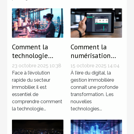
Comment la
Comment la
technologie
numérisation
influence-t-elle
simplifie-t-elle
23 octobre 2025 10:38
15 octobre 2025 14:04
les tendances du
la gestion
Face à l’évolution
À l’ère du digital, la
marché
rapide du secteur
immobilière ?
gestion immobilière
immobilier, il est
connaît une profonde
immobilier ?
essentiel de
transformation. Les
comprendre comment
nouvelles
la technologie...
technologies...