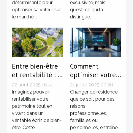
déterminante pour
exclusivité, mais
optimiser sa valeur sur
qu’est-ce qui la
le marché....
distingue...
Entre bien-être
Comment
et rentabilité : le
optimiser votre
charme de
fiscalité lors de
22 août 2025 16:14
21 juillet 2025 00:26
l'immobilier à
changements de
Imaginez pouvoir
Changer de résidence,
Mondorf-les-
rentabiliser votre
résidence ?
que ce soit pour des
patrimoine tout en
raisons
Bains
vivant dans un
professionnelles,
véritable écrin de bien-
familiales ou
être. Cette...
personnelles, entraîne...