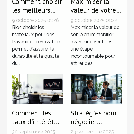
Comment choisir
Maximiser la
les meilleurs
valeur de votre
matériaux pour
bien avant la
9 octobre 2025 01:28
9 octobre 2025 01:22
vos travaux de
vente :
Bien choisir les
Maximiser la valeur de
rénovation
matériaux pour des
techniques
son bien immobilier
travaux de rénovation
avant une vente est
éprouvées
permet d'assurer la
une étape
durabilité et la qualité
incontournable pour
du...
attirer des...
Comment les
Stratégies pour
taux d'intérêt
négocier
influencent le
efficacement le
30 septembre 2025
29 septembre 2025