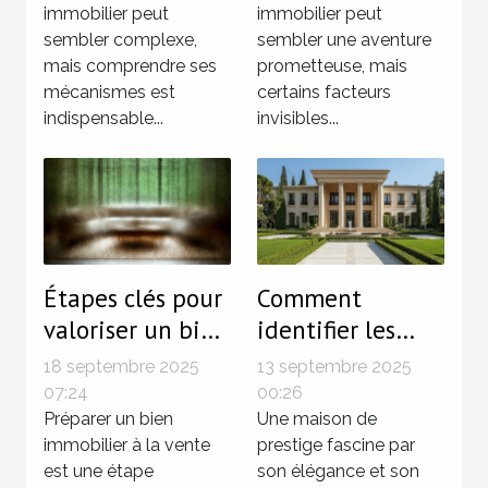
immobilier peut
immobilier peut
investissements
bien immobilier
sembler complexe,
sembler une aventure
?
?
mais comprendre ses
prometteuse, mais
mécanismes est
certains facteurs
indispensable...
invisibles...
Étapes clés pour
Comment
valoriser un bien
identifier les
avant la vente ?
caractéristiques
18 septembre 2025
13 septembre 2025
d'une maison de
07:24
00:26
Préparer un bien
prestige ?
Une maison de
immobilier à la vente
prestige fascine par
est une étape
son élégance et son