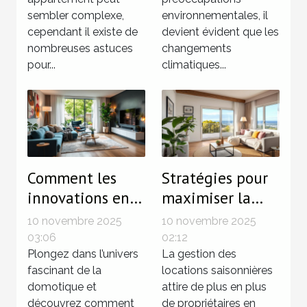
immobilier ?
sembler complexe,
environnementales, il
cependant il existe de
devient évident que les
nombreuses astuces
changements
pour...
climatiques...
Comment les
Stratégies pour
innovations en
maximiser la
domotique
rentabilité des
10 novembre 2025
10 novembre 2025
transforment-
locations
03:06
02:12
elles l'habitat
Plongez dans l’univers
saisonnières
La gestion des
fascinant de la
locations saisonnières
moderne ?
domotique et
attire de plus en plus
découvrez comment
de propriétaires en