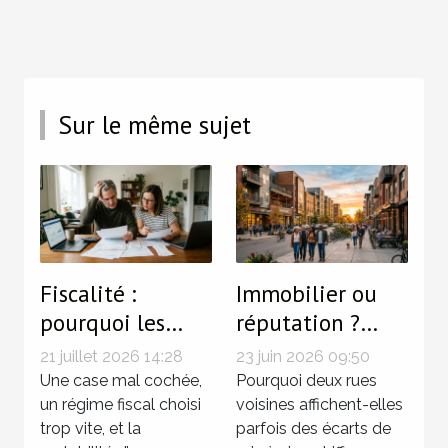
Sur le même sujet
Fiscalité :
Immobilier ou
pourquoi les
réputation ?
petites erreurs
Quand l’image
21 juillet 2026 14:28
23 juin 2026 09:50
coûtent cher aux
d’un quartier
Une case mal cochée,
Pourquoi deux rues
propriétaires-
un régime fiscal choisi
fait grimper les
voisines affichent-elles
trop vite, et la
parfois des écarts de
bailleurs
prix