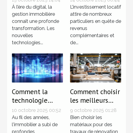
la gestion
locatif sans
À l’ère du digital, la
L’investissement locatif
immobilière ?
gestion immobilière
tracas
attire de nombreux
connaît une profonde
particuliers en quête de
transformation. Les
revenus
nouvelles
complémentaires et
technologies...
de...
Comment la
Comment choisir
technologie
les meilleurs
révolutionne-t-
matériaux pour
10 octobre 2025 00:52
9 octobre 2025 01:28
elle
vos travaux de
Au fil des années,
Bien choisir les
l'investissement
l'immobilier a subi de
rénovation
matériaux pour des
profondes
travaux de rénovation