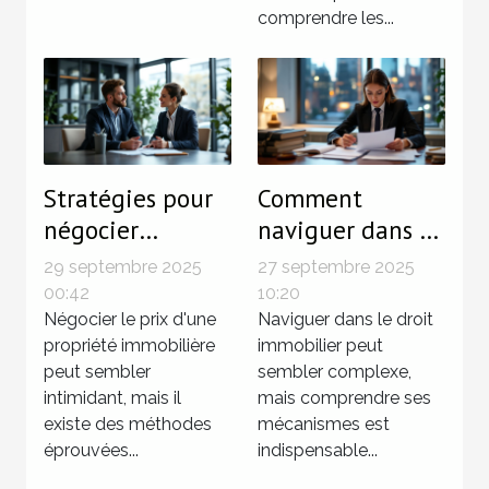
comprendre les...
Stratégies pour
Comment
négocier
naviguer dans le
efficacement le
droit immobilier
29 septembre 2025
27 septembre 2025
prix d'une
pour sécuriser
00:42
10:20
propriété
Négocier le prix d'une
vos
Naviguer dans le droit
propriété immobilière
immobilier peut
immobilière
investissements
peut sembler
sembler complexe,
?
intimidant, mais il
mais comprendre ses
existe des méthodes
mécanismes est
éprouvées...
indispensable...