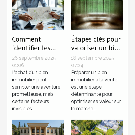
Comment
Étapes clés pour
identifier les
valoriser un bien
zones à risque
avant la vente ?
26 septembre 2025
18 septembre 2025
avant d'acheter
01:06
07:24
votre prochain
L’achat d’un bien
Préparer un bien
immobilier peut
immobilier à la vente
bien immobilier
sembler une aventure
est une étape
?
prometteuse, mais
déterminante pour
certains facteurs
optimiser sa valeur sur
invisibles...
le marché....