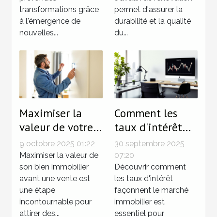
immobilier ?
transformations grâce
permet d'assurer la
à l'émergence de
durabilité et la qualité
nouvelles...
du...
Maximiser la
Comment les
valeur de votre
taux d'intérêt
bien avant la
influencent le
9 octobre 2025 01:22
30 septembre 2025
vente :
marché
Maximiser la valeur de
07:20
techniques
son bien immobilier
immobilier ?
Découvrir comment
avant une vente est
les taux d'intérêt
éprouvées
une étape
façonnent le marché
incontournable pour
immobilier est
attirer des...
essentiel pour