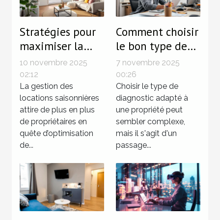
Stratégies pour
Comment choisir
maximiser la
le bon type de
rentabilité des
diagnostic pour
10 novembre 2025
7 novembre 2025
locations
votre propriété?
02:12
00:26
saisonnières
La gestion des
Choisir le type de
locations saisonnières
diagnostic adapté à
attire de plus en plus
une propriété peut
de propriétaires en
sembler complexe,
quête d’optimisation
mais il s'agit d'un
de...
passage...