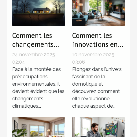
Comment les
Comment les
changements
innovations en
climatiques
domotique
24 novembre 2025
10 novembre 2025
influencent le
transforment-
02:04
03:06
marché
Face à la montée des
elles l'habitat
Plongez dans l’univers
préoccupations
fascinant de la
immobilier ?
moderne ?
environnementales, il
domotique et
devient évident que les
découvrez comment
changements
elle révolutionne
climatiques...
chaque aspect de...