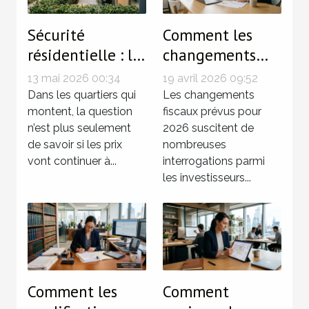
Sécurité
Comment les
résidentielle : le
changements
détail qui
fiscaux de 2026
13 mai 2026 00:34
19 avril 2026 09:52
change la donne
affecteront vos
Dans les quartiers qui
Les changements
dans l’essor d’un
montent, la question
investissements
fiscaux prévus pour
n’est plus seulement
2026 suscitent de
quartier
immobiliers ?
de savoir si les prix
nombreuses
vont continuer à...
interrogations parmi
les investisseurs...
Comment les
Comment