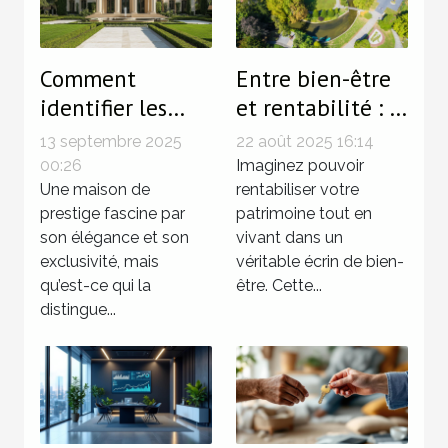
Comment
Entre bien-être
identifier les
et rentabilité : le
caractéristiques
charme de
13 septembre 2025
22 août 2025 16:14
d'une maison de
l'immobilier à
00:26
Imaginez pouvoir
prestige ?
Une maison de
Mondorf-les-
rentabiliser votre
prestige fascine par
patrimoine tout en
Bains
son élégance et son
vivant dans un
exclusivité, mais
véritable écrin de bien-
qu’est-ce qui la
être. Cette...
distingue...