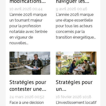
modifications
naviguer les
législatives de
modifications du
10 avril 2026 00:44
9 avril 2026 00:46
2026
décret tertiaire
L’année 2026 marque
L'année 2026 marque
influencent-elles
un tournant majeur
en 2026 ?
une étape essentielle
pour la profession
pour tous les acteurs
les notaires ?
notariale avec l’entrée
concernés par la
en vigueur de
transition énergétique...
nouvelles...
Stratégies pour
Stratégies pour
contester une
un
décision
investissement
24 mars 2026 00:52
16 février 2026 10:18
d'urbanisme ?
locatif durable
Face à une décision
L’investissement locatif