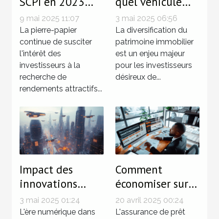
SCPI en 2023
quel véhicule
perspectives et
d'investissement
9 mai 2025 11:07
3 mai 2025 06:56
conseils pour
choisir pour
La pierre-papier
La diversification du
maximiser vos
continue de susciter
diversifier son
patrimoine immobilier
l'intérêt des
est un enjeu majeur
rendements
patrimoine
investisseurs à la
pour les investisseurs
immobilier
recherche de
désireux de...
rendements attractifs...
Impact des
Comment
innovations
économiser sur
technologiques
votre assurance
3 mai 2025 01:24
20 avril 2025 00:24
sur le marché
de prêt
L'ère numérique dans
L'assurance de prêt