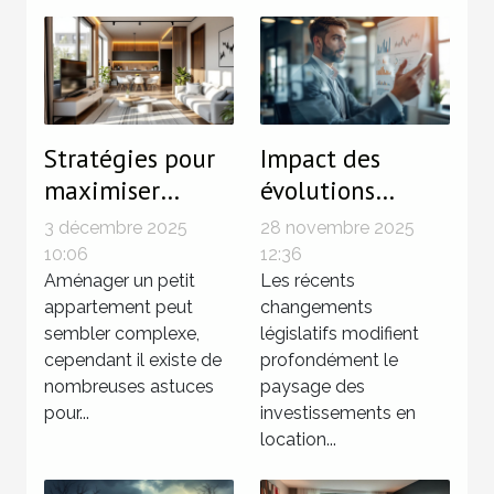
Stratégies pour
Impact des
maximiser
évolutions
l'espace dans les
législatives sur
3 décembre 2025
28 novembre 2025
petits
les
10:06
12:36
appartements
Aménager un petit
investissements
Les récents
appartement peut
changements
en LMNP
sembler complexe,
législatifs modifient
cependant il existe de
profondément le
nombreuses astuces
paysage des
pour...
investissements en
location...