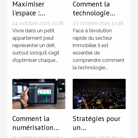
Maximiser
Comment la
l'espace :
technologie
techniques
influence-t-elle
24 octobre 2025 10:28
23 octobre 2025 10:38
innovantes pour
les tendances du
Vivre dans un petit
Face à l’évolution
petits
appartement peut
marché
rapide du secteur
représenter un défi,
immobilier, il est
appartements
immobilier ?
surtout lorsqu’il s’agit
essentiel de
d’optimiser chaque...
comprendre comment
la technologie...
Comment la
Stratégies pour
numérisation
un
simplifie-t-elle
investissement
15 octobre 2025 14:04
14 octobre 2025 00:44