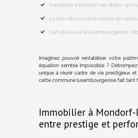
Immobilier à Mondorf-les-Bains : un ma
Le bien-être comme moteur de valoris
L'art de vivre à la luxembourgeoise : M
Imaginez pouvoir rentabiliser votre patri
équation semble impossible ? Détrompez-v
unique à réunir cadre de vie prestigieux et
cette commune luxembourgeoise fait tant fan
Immobilier à Mondorf-l
entre prestige et perf