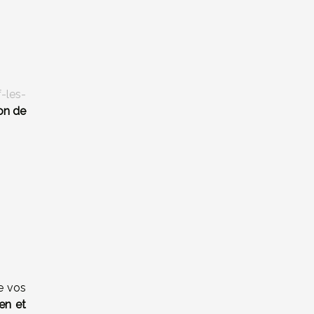
-les-
on de
e vos
en et