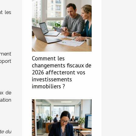
t les
ement
Comment les
oport
changements fiscaux de
2026 affecteront vos
investissements
immobiliers ?
ux de
ation
te du