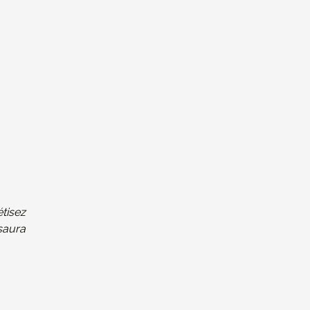
tisez
 saura