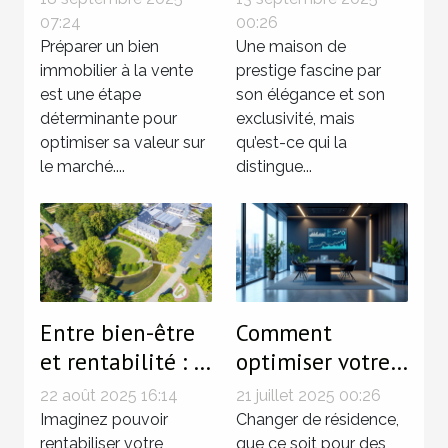
d'une maison de
07:24
00:26
Préparer un bien
prestige ?
Une maison de
immobilier à la vente
prestige fascine par
est une étape
son élégance et son
déterminante pour
exclusivité, mais
optimiser sa valeur sur
qu’est-ce qui la
le marché....
distingue...
Entre bien-être
Comment
et rentabilité : le
optimiser votre
charme de
fiscalité lors de
22 août 2025 16:14
21 juillet 2025 00:26
l'immobilier à
changements de
Imaginez pouvoir
Changer de résidence,
rentabiliser votre
que ce soit pour des