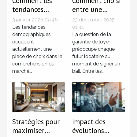
Comment les
Comment choisir
tendances
entre une
démographiques
garantie de
3 janvier 2026 09:46
23 décembre 2025
influencent le
loyer
Les tendances
01:34
marché
démographiques
traditionnelle et
La question de la
occupent
garantie de loyer
immobilier ?
une solution
actuellement une
préoccupe chaque
sans dépôt ?
place de choix dans la
futur locataire au
compréhension du
moment de signer un
marché...
bail. Entre les...
Stratégies pour
Impact des
maximiser
évolutions