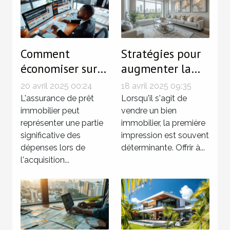
Comment
Stratégies pour
économiser sur
augmenter la
votre assurance
valeur de votre
20 avril 2025 00:24
18 avril 2025 09:35
de prêt
bien avant la
L'assurance de prêt
Lorsqu'il s'agit de
immobilier grâce
immobilier peut
vente
vendre un bien
représenter une partie
immobilier, la première
à un
significative des
impression est souvent
comparateur
dépenses lors de
déterminante. Offrir à...
l'acquisition...