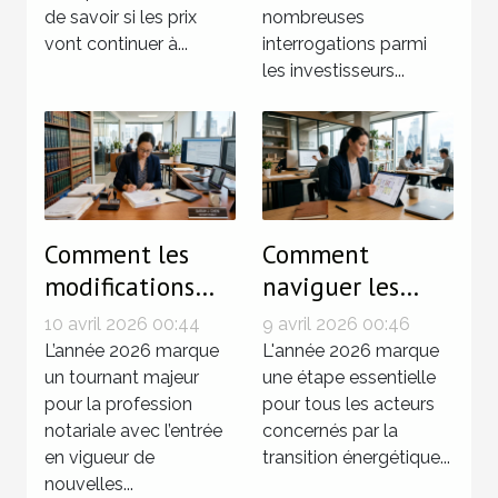
quartier
immobiliers ?
de savoir si les prix
nombreuses
vont continuer à...
interrogations parmi
les investisseurs...
Comment les
Comment
modifications
naviguer les
législatives de
modifications du
10 avril 2026 00:44
9 avril 2026 00:46
2026
décret tertiaire
L’année 2026 marque
L'année 2026 marque
influencent-elles
un tournant majeur
en 2026 ?
une étape essentielle
pour la profession
pour tous les acteurs
les notaires ?
notariale avec l’entrée
concernés par la
en vigueur de
transition énergétique...
nouvelles...