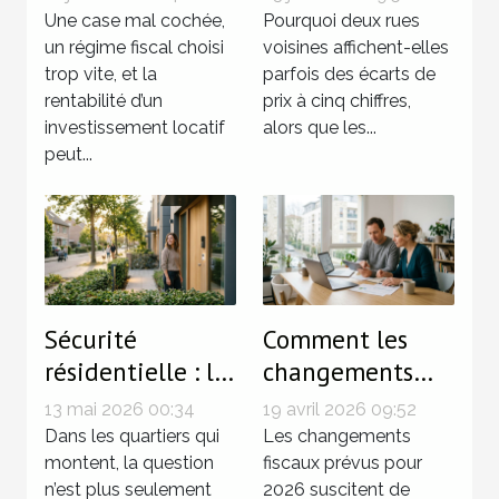
coûtent cher aux
d’un quartier
Une case mal cochée,
Pourquoi deux rues
propriétaires-
un régime fiscal choisi
fait grimper les
voisines affichent-elles
trop vite, et la
parfois des écarts de
bailleurs
prix
rentabilité d’un
prix à cinq chiffres,
investissement locatif
alors que les...
peut...
Sécurité
Comment les
résidentielle : le
changements
détail qui
fiscaux de 2026
13 mai 2026 00:34
19 avril 2026 09:52
change la donne
affecteront vos
Dans les quartiers qui
Les changements
dans l’essor d’un
montent, la question
investissements
fiscaux prévus pour
n’est plus seulement
2026 suscitent de