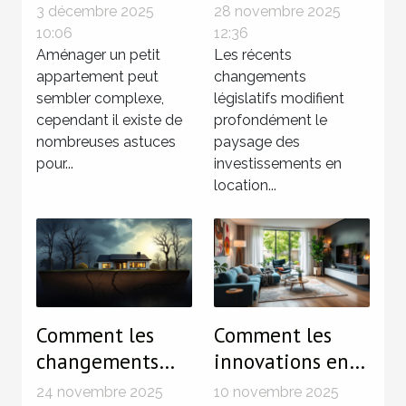
l'espace dans les
législatives sur
3 décembre 2025
28 novembre 2025
petits
les
10:06
12:36
appartements
Aménager un petit
investissements
Les récents
appartement peut
changements
en LMNP
sembler complexe,
législatifs modifient
cependant il existe de
profondément le
nombreuses astuces
paysage des
pour...
investissements en
location...
Comment les
Comment les
changements
innovations en
climatiques
domotique
24 novembre 2025
10 novembre 2025