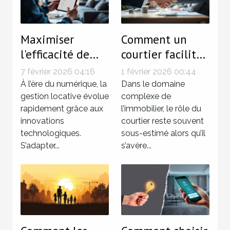
Maximiser
Comment un
l'efficacité de
courtier facilite
votre gestion
les transactions
7 février 2026 04:16
1 février 2026 00:44
locative avec les
immobilières ?
À l’ère du numérique, la
Dans le domaine
dernières
gestion locative évolue
complexe de
rapidement grâce aux
l’immobilier, le rôle du
technologies
innovations
courtier reste souvent
technologiques.
sous-estimé alors qu’il
S’adapter...
s’avère...