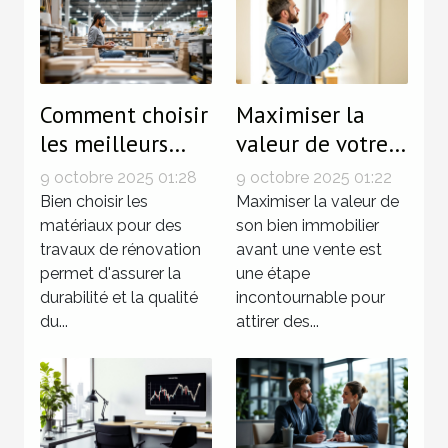
Comment choisir
Maximiser la
les meilleurs
valeur de votre
matériaux pour
bien avant la
9 octobre 2025 01:28
9 octobre 2025 01:22
vos travaux de
vente :
Bien choisir les
Maximiser la valeur de
rénovation
matériaux pour des
techniques
son bien immobilier
travaux de rénovation
avant une vente est
éprouvées
permet d'assurer la
une étape
durabilité et la qualité
incontournable pour
du...
attirer des...