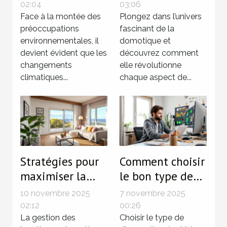
influencent le
transforment-
02:04
03:06
marché
Face à la montée des
elles l'habitat
Plongez dans l’univers
préoccupations
fascinant de la
immobilier ?
moderne ?
environnementales, il
domotique et
devient évident que les
découvrez comment
changements
elle révolutionne
climatiques...
chaque aspect de...
Stratégies pour
Comment choisir
maximiser la
le bon type de
rentabilité des
diagnostic pour
10 novembre 2025
7 novembre 2025
locations
votre propriété?
02:12
00:26
saisonnières
La gestion des
Choisir le type de