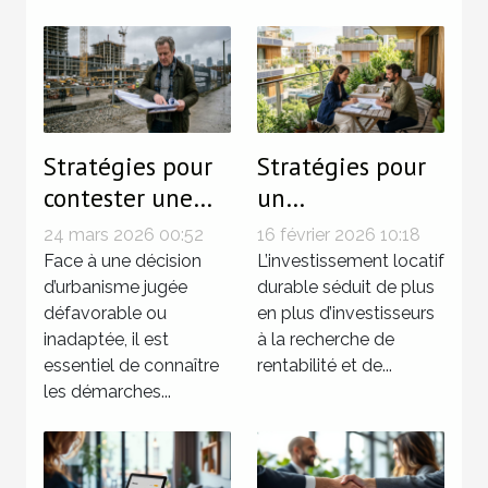
Stratégies pour
Stratégies pour
contester une
un
décision
investissement
24 mars 2026 00:52
16 février 2026 10:18
d'urbanisme ?
locatif durable
Face à une décision
L’investissement locatif
d’urbanisme jugée
en 2026
durable séduit de plus
défavorable ou
en plus d’investisseurs
inadaptée, il est
à la recherche de
essentiel de connaître
rentabilité et de...
les démarches...