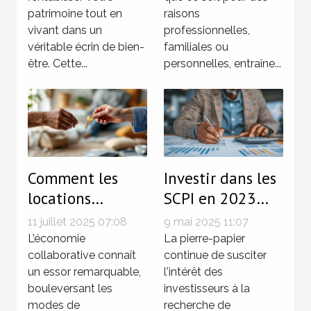
Mondorf-les-
résidence ?
patrimoine tout en
raisons
Bains
vivant dans un
professionnelles,
véritable écrin de bien-
familiales ou
être. Cette...
personnelles, entraîne...
Comment les
Investir dans les
locations
SCPI en 2023
directes entre
perspectives et
11 juillet 2025 07:08
9 mai 2025 11:07
particuliers
conseils pour
L’économie
La pierre-papier
facilitent les
collaborative connaît
maximiser vos
continue de susciter
un essor remarquable,
l'intérêt des
économies ?
rendements
bouleversant les
investisseurs à la
modes de
recherche de