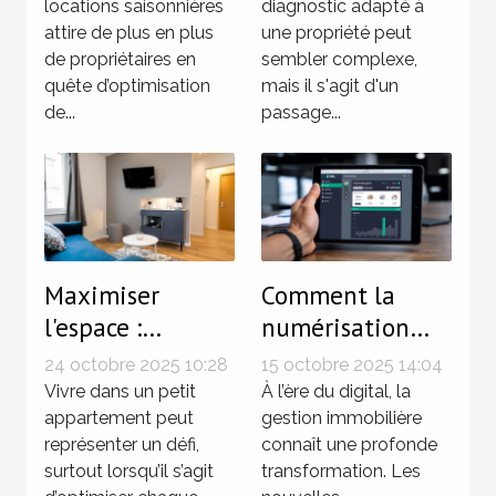
locations saisonnières
diagnostic adapté à
attire de plus en plus
une propriété peut
de propriétaires en
sembler complexe,
quête d’optimisation
mais il s'agit d'un
de...
passage...
Maximiser
Comment la
l'espace :
numérisation
techniques
simplifie-t-elle
24 octobre 2025 10:28
15 octobre 2025 14:04
innovantes pour
la gestion
Vivre dans un petit
À l’ère du digital, la
petits
appartement peut
immobilière ?
gestion immobilière
représenter un défi,
connaît une profonde
appartements
surtout lorsqu’il s’agit
transformation. Les