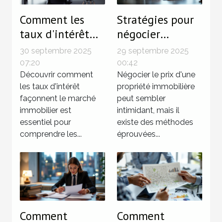
Comment les
Stratégies pour
taux d'intérêt
négocier
influencent le
efficacement le
30 septembre 2025
29 septembre 2025
marché
prix d'une
07:20
00:42
immobilier ?
Découvrir comment
propriété
Négocier le prix d'une
les taux d'intérêt
propriété immobilière
immobilière
façonnent le marché
peut sembler
immobilier est
intimidant, mais il
essentiel pour
existe des méthodes
comprendre les...
éprouvées...
Comment
Comment