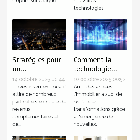
d’optimiser chaque...
nouvelles
technologies...
Stratégies pour
Comment la
un
technologie
investissement
révolutionne-t-
14 octobre 2025 00:44
10 octobre 2025 00:52
locatif sans
elle
L’investissement locatif
Au fil des années,
tracas
attire de nombreux
l'investissement
l'immobilier a subi de
particuliers en quête de
profondes
immobilier ?
revenus
transformations grâce
complémentaires et
à l'émergence de
de...
nouvelles...