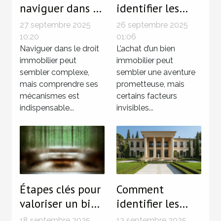
naviguer dans le
identifier les
droit immobilier
zones à risque
27 septembre 2025
26 septembre 2025
pour sécuriser
avant d'acheter
10:20
01:06
vos
Naviguer dans le droit
votre prochain
L’achat d’un bien
immobilier peut
immobilier peut
investissements
bien immobilier
sembler complexe,
sembler une aventure
?
?
mais comprendre ses
prometteuse, mais
mécanismes est
certains facteurs
indispensable...
invisibles...
Étapes clés pour
Comment
valoriser un bien
identifier les
avant la vente ?
caractéristiques
18 septembre 2025
13 septembre 2025