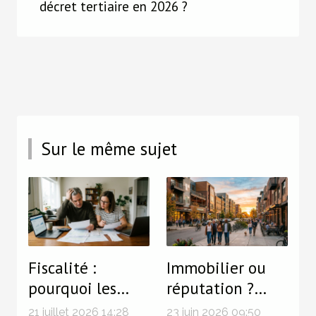
décret tertiaire en 2026 ?
Sur le même sujet
Fiscalité :
Immobilier ou
pourquoi les
réputation ?
petites erreurs
Quand l’image
21 juillet 2026 14:28
23 juin 2026 09:50