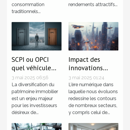
consommation
rendements attractifs...
traditionnels...
SCPI ou OPCI
Impact des
quel véhicule
innovations
d'investissement
technologiques
3 mai 2025 06:56
3 mai 2025 01:24
choisir pour
sur le marché
La diversification du
L'ère numérique dans
diversifier son
patrimoine immobilier
immobilier
laquelle nous évoluons
est un enjeu majeur
redessine les contours
patrimoine
pour les investisseurs
de nombreux secteurs,
immobilier
désireux de...
y compris celui de...