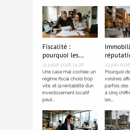
Fiscalité :
Immobili
pourquoi les
réputati
petites erreurs
Quand l
21 juillet 2026 14:28
23 juin 202
coûtent cher aux
d’un qua
Une case mal cochée, un
Pourquoi de
propriétaires-
régime fiscal choisi trop
grimper 
voisines aff
vite, et la rentabilité d’un
parfois des 
bailleurs
investissement locatif
à cinq chiff
peut...
les...