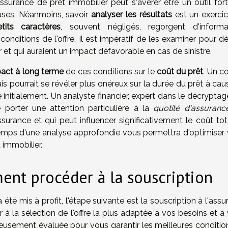
ssurance de prêt immobilier peut s'avérer être un outil fort 
euses. Néanmoins, savoir
analyser les résultats
est un exercic
etits caractères
, souvent négligés, regorgent d'informa
ditions de l'offre. Il est impératif de les examiner pour dé
et qui auraient un impact défavorable en cas de sinistre.
act à long terme
de ces conditions sur le
coût du prêt
. Un c
is pourrait se révéler plus onéreux sur la durée du prêt à ca
nitialement. Un analyste financier, expert dans le décryptag
e porter une attention particulière à la
quotité d'assuranc
surance et qui peut influencer significativement le coût tot
 temps d'une analyse approfondie vous permettra d'optimiser 
 immobilier.
ment procéder à la souscription
té mis à profit, l'étape suivante est la souscription à l'ass
 à la sélection de l'offre la plus adaptée à vos besoins et à
utieusement évaluée pour vous garantir les meilleures conditi