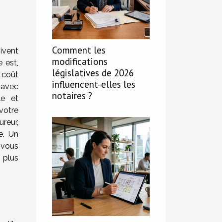
Comment les
ivent
modifications
 est,
législatives de 2026
e coût
influencent-elles les
 avec
notaires ?
le et
votre
ureur,
se. Un
r vous
 plus