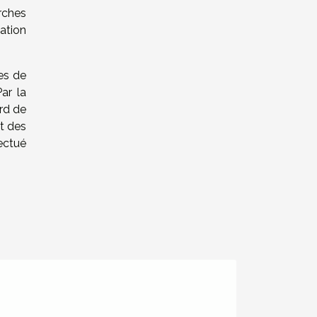
rches
ation
ies de
ar la
ord de
it des
ectué