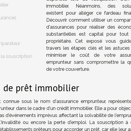
lier
immobilier. Néanmoins, des solu
existent pour alléger ce fardeau finan
surances
Découvrir comment utiliser un compar
d'assurances pour réaliser des écon
substantielles est capital pour tout 
propriétaire. Cet exposé vous guid
mparateur
travers les étapes clés et les astuces
minimiser le coût de votre assu
la souscription
emprunteur sans compromettre la qu
de votre couverture.
 de prêt immobilier
nt connue sous le nom d'assurance emprunteur, représent
unteur dans le cadre d'un crédit immobilier. Elle a pour objec
as d'événements imprévus affectant la solvabilité de l'emprun
 l'invalidité ou encore la perte d'emploi. La souscription à 
tablissements prêteurs pour accorder un prêt, car elle leur a