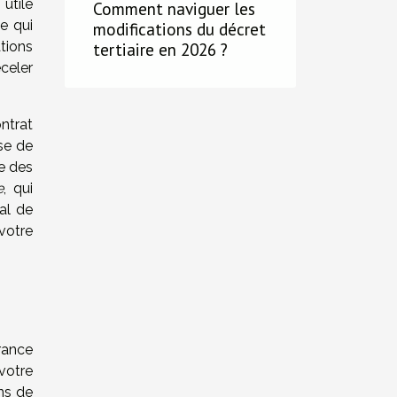
utile
Comment naviguer les
e qui
modifications du décret
tions
tertiaire en 2026 ?
celer
ontrat
use de
e des
e
, qui
al de
votre
urance
 votre
ons de