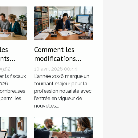
les
Comment les
nts
modifications
e 2026
législatives de
09:52
10 avril 2026 00:44
t vos
2026 influencent-
nts fiscaux
L’année 2026 marque un
ements
2026
elles les notaires ?
tournant majeur pour la
 nombreuses
profession notariale avec
rs ?
 parmi les
l’entrée en vigueur de
nouvelles...