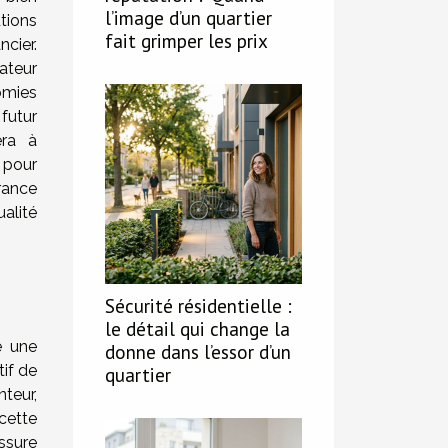
l’image d’un quartier
tions
fait grimper les prix
cier.
ateur
omies
futur
era à
 pour
rance
alité
Sécurité résidentielle :
le détail qui change la
e une
donne dans l’essor d’un
tif de
quartier
teur,
cette
ssure