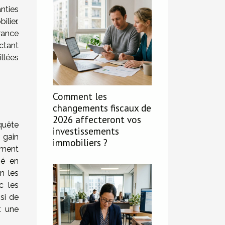
nties
lier.
rance
ctant
llées
Comment les
changements fiscaux de
2026 affecteront vos
quête
investissements
 gain
immobiliers ?
ement
hé en
on les
c les
si de
t une