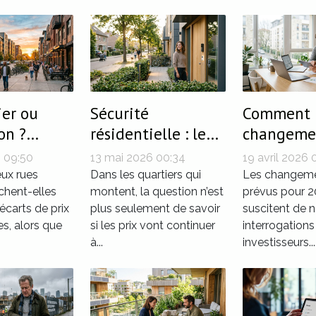
er ou
Sécurité
Comment 
on ?
résidentielle : le
changeme
’image
détail qui change
fiscaux d
6 09:50
13 mai 2026 00:34
19 avril 2026 
rtier fait
la donne dans
affecteron
ux rues
Dans les quartiers qui
Les changeme
les prix
ichent-elles
l’essor d’un
montent, la question n’est
investiss
prévus pour 
écarts de prix
plus seulement de savoir
suscitent de
quartier
immobilie
res, alors que
si les prix vont continuer
interrogations
à...
investisseurs...