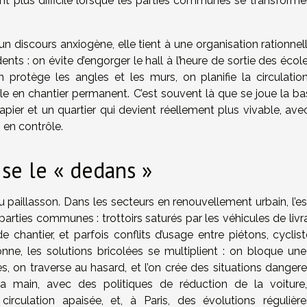
ient plus difficile lorsque les parties communes se transform
d’un discours anxiogène, elle tient à une organisation rationnel
dents : on évite d’engorger le hall à l’heure de sortie des écol
n protège les angles et les murs, on planifie la circulatio
e en chantier permanent. C’est souvent là que se joue la ba
papier et un quartier qui devient réellement plus vivable, av
 en contrôle.
ise le « dedans »
u paillasson. Dans les secteurs en renouvellement urbain, l’e
arties communes : trottoirs saturés par les véhicules de livr
 chantier, et parfois conflits d’usage entre piétons, cyclist
nne, les solutions bricolées se multiplient : on bloque une
, on traverse au hasard, et l’on crée des situations dangere
la main, avec des politiques de réduction de la voiture
culation apaisée, et, à Paris, des évolutions régulièr