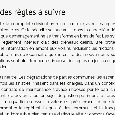
des règles à suivre
é, la copropriété devient un micro-territoire, avec ses règle
tentielles. Or la sécurité se joue aussi dans la capacité à d
 chaque déménagement ne se transforme en bras de fer. Les sy
règlement intérieur clair, des créneaux définis, une prote
 information en amont aux voisins réduisent les frictions. 
meuble, mais de reconnaître que l’intensité des mouvements, s
ations sont plus fréquentes, impose des règles du jeu, au ris
ident.
pas neutre. Les dégradations de parties communes, les ascen
rfois les sinistres, finissent dans les charges. Dans un conte
, contrats de maintenance, travaux imposés par le bâti, c
entielle devient alors un sujet de gestion patrimoniale : pré
dans un quartier en essor, la valeur est précisément ce que t
mobilier le répètent, la qualité des communs et la tranqui
 et un immeuble bien tenu se distingue vite, y compris face