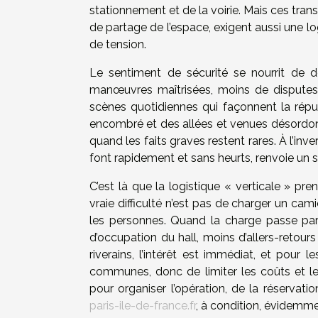
stationnement et de la voirie. Mais ces tran
de partage de l’espace, exigent aussi une l
de tension.
Le sentiment de sécurité se nourrit de dé
manœuvres maîtrisées, moins de disputes 
scènes quotidiennes qui façonnent la réputa
encombré et des allées et venues désordonn
quand les faits graves restent rares. À l’i
font rapidement et sans heurts, renvoie un si
C’est là que la logistique « verticale » p
vraie difficulté n’est pas de charger un cam
les personnes. Quand la charge passe par l
d’occupation du hall, moins d’allers-retou
riverains, l’intérêt est immédiat, et pour 
communes, donc de limiter les coûts et les
pour organiser l’opération, de la réservat
paris-ile-de-france.fr
, à condition, évidemmen