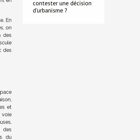
ent en
contester une décision
d'urbanisme ?
le. En
es, on
n des
scule
ec des
space
aison,
es et
 voie
uses.
, des
es du