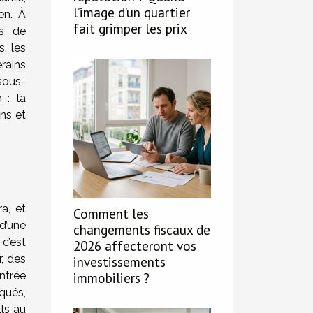
l’image d’un quartier
en. À
fait grimper les prix
ns de
, les
erains
sous-
 : la
ons et
a, et
Comment les
d’une
changements fiscaux de
 c’est
2026 affecteront vos
, des
investissements
ntrée
immobiliers ?
oqués,
lls au