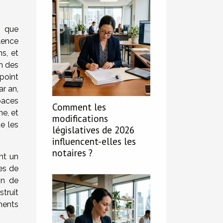
» que
olence
ns, et
n des
point
ar an,
spaces
Comment les
ne, et
modifications
ue les
législatives de 2026
influencent-elles les
notaires ?
nt un
res de
on de
struit
ments