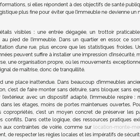
sformations, si elles répondent à des objectifs de santé publi
ogistique plus fine pour éviter que l’immeuble ne devienne un
tails visibles : une entrée dégagée, un trottoir praticable
au pied de l’immeuble. Dans un quartier en essor, ce son
tion d’une rue, plus encore que les statistiques froides. Un
ées peuvent suffire à installer une impression d’insécurité,
nverse, une organisation propre, où les mouvements exceptionn
gnal de maîtrise, donc de tranquillité.
rend une place inattendue. Dans beaucoup d’immeubles ancien
ion, c’est de faire monter sans détruire, sans bloquer, sans e
’extérieur, avec un dispositif adapté, l’immeuble respire : 
rs dans les étages, moins de portes maintenues ouvertes. Pou
les copropriétés, c’est un moyen concret de préserver les pa
 conflits. Dans cette logique, des ressources pratiques exi
ion aux contraintes de voirie, comme sur
location-monte-me
t, de respecter les règles locales et les impératifs de sécurit