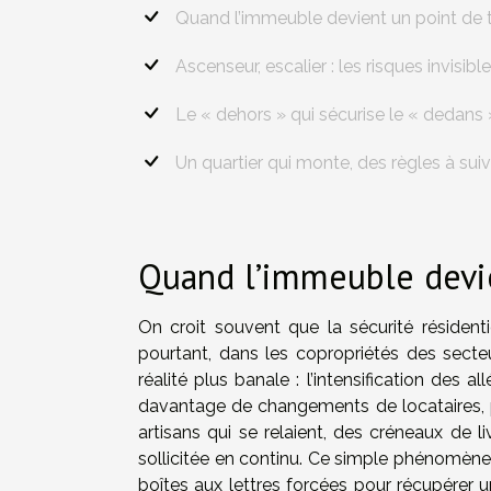
Quand l’immeuble devient un point de 
Ascenseur, escalier : les risques invisibl
Le « dehors » qui sécurise le « dedans 
Un quartier qui monte, des règles à suiv
Quand l’immeuble devie
On croit souvent que la sécurité résidentie
pourtant, dans les copropriétés des secte
réalité plus banale : l’intensification des a
davantage de changements de locataires, p
artisans qui se relaient, des créneaux de 
sollicitée en continu. Ce simple phénomène 
boîtes aux lettres forcées pour récupérer un