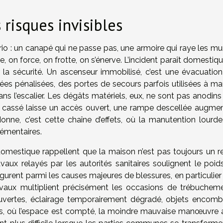
s risques invisibles
io : un canapé qui ne passe pas, une armoire qui raye les mur
e, on force, on frotte, on s’énerve. L’incident paraît domestique
a sécurité. Un ascenseur immobilisé, c’est une évacuation
gées pénalisées, des portes de secours parfois utilisées à ma
ans l’escalier. Les dégâts matériels, eux, ne sont pas anodins
 cassé laisse un accès ouvert, une rampe descellée augmen
onne, c’est cette chaîne d’effets, où la manutention lourde
lémentaires.
domestique rappellent que la maison n’est pas toujours un r
avaux relayés par les autorités sanitaires soulignent le poid
figurent parmi les causes majeures de blessures, en particulie
vaux multiplient précisément les occasions de trébucheme
ouvertes, éclairage temporairement dégradé, objets encomb
iens, où l’espace est compté, la moindre mauvaise manœuvre 