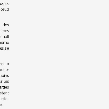
que et
 nœud
, des
t ces
 hall
 même
els se
s, la
xposer
moins
r les
rties
stent
uble-
é.