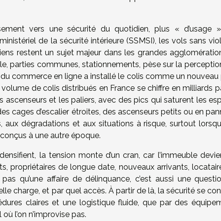
issement vers une sécurité du quotidien, plus « d’usage 
inistériel de la sécurité intérieure (SSMSI), les vols sans vi
x biens restent un sujet majeur dans les grandes agglomératio
le, parties communes, stationnements, pèse sur la perceptio
 du commerce en ligne a installé le colis comme un nouveau 
volume de colis distribués en France se chiffre en milliards p
les ascenseurs et les paliers, avec des pics qui saturent les e
es cages d’escalier étroites, des ascenseurs petits ou en pan
s, aux dégradations et aux situations à risque, surtout lorsq
s conçus à une autre époque.
 densifient, la tension monte d’un cran, car l’immeuble devie
ts, propriétaires de longue date, nouveaux arrivants, locatai
st pas qu’une affaire de délinquance, c’est aussi une questi
le charge, et par quel accès. À partir de là, la sécurité se con
édures claires et une logistique fluide, que par des équipe
 où l’on n’improvise pas.