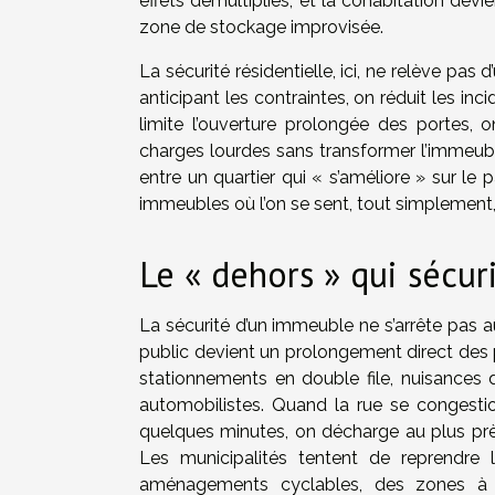
effets démultipliés, et la cohabitation dev
zone de stockage improvisée.
La sécurité résidentielle, ici, ne relève pas 
anticipant les contraintes, on réduit les inci
limite l’ouverture prolongée des portes, o
charges lourdes sans transformer l’immeubl
entre un quartier qui « s’améliore » sur le 
immeubles où l’on se sent, tout simplement,
Le « dehors » qui sécur
La sécurité d’un immeuble ne s’arrête pas a
public devient un prolongement direct des p
stationnements en double file, nuisances de
automobilistes. Quand la rue se congestio
quelques minutes, on décharge au plus près
Les municipalités tentent de reprendre 
aménagements cyclables, des zones à cir