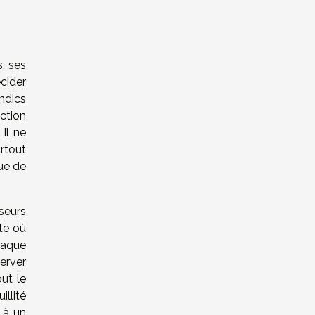
s, ses
écider
ndics
ction
Il ne
urtout
que de
seurs
xte où
haque
server
out le
llité
 à un