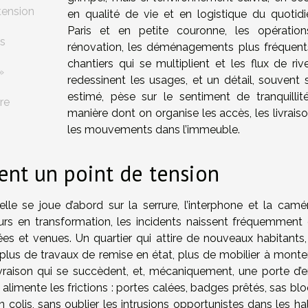
tension
en qualité de vie et en logistique du quotidi
Paris et en petite couronne, les opératio
es
rénovation, les déménagements plus fréquents
chantiers qui se multiplient et les flux de riv
»
redessinent les usages, et un détail, souvent 
estimé, pèse sur le sentiment de tranquillité
re
manière dont on organise les accès, les livrais
les mouvements dans l’immeuble.
nt un point de tension
lle se joue d’abord sur la serrure, l’interphone et la camér
urs en transformation, les incidents naissent fréquemment 
llées et venues. Un quartier qui attire de nouveaux habitants,
lus de travaux de remise en état, plus de mobilier à monter
livraison qui se succèdent, et, mécaniquement, une porte d’e
alimente les frictions : portes calées, badges prêtés, sas bl
 colis, sans oublier les intrusions opportunistes dans les ha