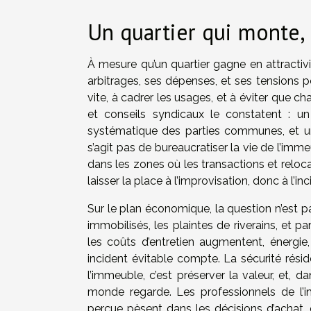
Un quartier qui monte, 
À mesure qu’un quartier gagne en attractivit
arbitrages, ses dépenses, et ses tensions po
vite, à cadrer les usages, et à éviter que
et conseils syndicaux le constatent : un 
systématique des parties communes, et une
s’agit pas de bureaucratiser la vie de l’im
dans les zones où les transactions et reloc
laisser la place à l’improvisation, donc à l’inc
Sur le plan économique, la question n’est 
immobilisés, les plaintes de riverains, et pa
les coûts d’entretien augmentent, énergie
incident évitable compte. La sécurité résid
l’immeuble, c’est préserver la valeur, et, 
monde regarde. Les professionnels de l’im
perçue pèsent dans les décisions d’achat,