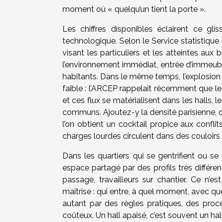
moment où « quelqu’un tient la porte ».
Les chiffres disponibles éclairent ce gl
technologique. Selon le Service statistique m
visant les particuliers et les atteintes au
l’environnement immédiat, entrée d’immeub
habitants. Dans le même temps, l’explosion
faible : l’ARCEP rappelait récemment que le 
et ces flux se matérialisent dans les halls, 
communs. Ajoutez-y la densité parisienne, d
l’on obtient un cocktail propice aux conflit
charges lourdes circulent dans des couloir
Dans les quartiers qui se gentrifient ou se
espace partagé par des profils très différen
passage, travailleurs sur chantier. Ce n’e
maîtrise : qui entre, à quel moment, avec quel
autant par des règles pratiques, des proc
coûteux. Un hall apaisé, c’est souvent un hall