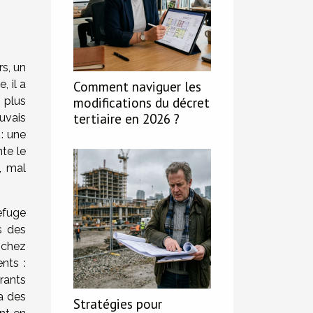
s, un
, il a
Comment naviguer les
modifications du décret
 plus
tertiaire en 2026 ?
uvais
 : une
te le
, mal
efuge
s des
r chez
nts :
rants
a des
Stratégies pour